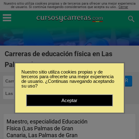
Nuestro sitio utiliza cookies propias y de terceros para ofrecer una mejor experiencia
de usuario. Si continúa navegando consideramos que acepta su uso..
Cerrar
Carreras de educación física en Las
Palmas de Gran Canaria
(2)
Nuestro sitio utiliza cookies propias y de
terceros para ofrecerte una mejor experiencia
FILTRAR
Carreras
de usuario. ¿Continuas navegando aceptando
Educación Física
su uso?
Las Palmas de Gran Canaria
Aceptar
Maestro, especialidad Educación
Física (Las Palmas de Gran
Canaria, Las Palmas de Gran