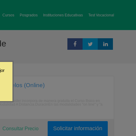
Cursos
Posgrados
Instituciones Educativas
Test Vocacional
de
jor
y Suelos (Online)
ograma Master incorpora de manera gratuita el Curso Bsico en
odalidad A Distancia.DuracinEn las modalidades "on line" y "a
Solicitar información
Consultar Precio