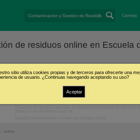
X
Carreras
tión de residuos online en Escuela 
y Gestión de Residuos
stro sitio utiliza cookies propias y de terceros para ofrecerte una me
/
Online
/
Escuela de Empresa
periencia de usuario. ¿Continuas navegando aceptando su uso?
Master en Gestión y Tratamiento de Residuos 
Aceptar
Escuela de Empresa
Título ofrecido: Título de Master en Dirección y Gestión de RR.HH. El Pr
Prevencin de Riesgos Laborales. El presente curso tambin se ofrece en M
distancia" se concede un plazo de ...
Estudiar Contaminación y Gestión de Residuos online
 - online