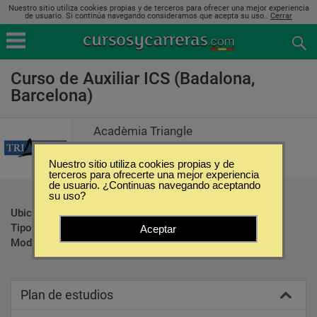
Nuestro sitio utiliza cookies propias y de terceros para ofrecer una mejor experiencia
de usuario. Si continúa navegando consideramos que acepta su uso..
Cerrar
Curso de Auxiliar ICS (Badalona,
Barcelona)
Acadèmia Triangle
Nuestro sitio utiliza cookies propias y de
terceros para ofrecerte una mejor experiencia
de usuario. ¿Continuas navegando aceptando
su uso?
Ubicación:
Badalona - Barcelona
Tipo:
Oposiciones
Aceptar
Modalidad:
Presencial
Plan de estudios