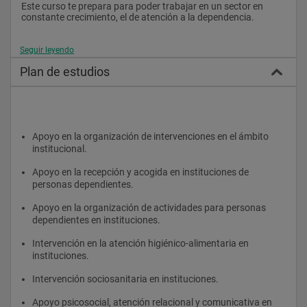
Este curso te prepara para poder trabajar en un sector en 
constante crecimiento, el de atención a la dependencia.
Podrás ejercer tu labor profesional trabajando con personas 
Seguir leyendo
dependientes; personas mayores, discapacitados físicos, 
psíquicos o sensoriales, en instituciones sociales, aplicando 
Plan de estudios
las estrategias y procedimiento diseñadas por el equipo 
interdisciplinar competente para mantener y mejorar su 
autonomía personal y sus relaciones con el entorno.
Convierte tu vocación en una profesión con el curso de 
Apoyo en la organización de intervenciones en el ámbito 
Atención sociosanitaria a personas dependientes en 
institucional.
instituciones sociales.
Apoyo en la recepción y acogida en instituciones de 
Objetivos
personas dependientes.
Apoyo en la organización de actividades para personas 
dependientes en instituciones.
Preparar los contenidos tal y como establece el SEPE 
(Servicio Público de Empleo Estatal).
Intervención en la atención higiénico-alimentaria en 
instituciones.
Aprender a preparar y a apoyar las intervenciones de 
atención a las personas y a su entorno dentro del entorno 
Intervención sociosanitaria en instituciones.
institucional.
Apoyo psicosocial, atención relacional y comunicativa en 