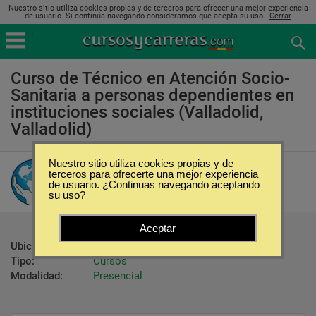
Nuestro sitio utiliza cookies propias y de terceros para ofrecer una mejor experiencia
de usuario. Si continúa navegando consideramos que acepta su uso..
Cerrar
Curso de Técnico en Atención Socio-
Sanitaria a personas dependientes en
instituciones sociales (Valladolid,
Valladolid)
Nuestro sitio utiliza cookies propias y de
Distribuciones Cj
terceros para ofrecerte una mejor experiencia
de usuario. ¿Continuas navegando aceptando
su uso?
Aceptar
Ubicación:
Valladolid - Valladolid
Tipo:
Cursos
Modalidad:
Presencial