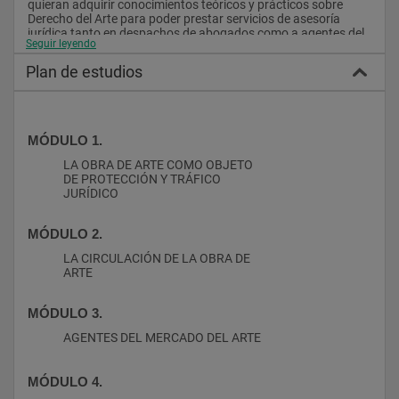
quieran adquirir conocimientos teóricos y prácticos sobre 
Derecho del Arte para poder prestar servicios de asesoría 
jurídica tanto en despachos de abogados como a agentes del 
Seguir leyendo
mercado del arte.
Plan de estudios
Salidas profesionales
El Diploma de Especialización en Derecho del Mercado del Arte 
permitirá a los que lo cursen adquirir un alto grado de 
especialización que les permitirá trabajar en despachos de 
abogados especializados o que tengan un departamento de 
MÓDULO 1.
Derecho del Arte y de la Cultura, que cada vez son más. 
LA OBRA DE ARTE COMO OBJETO
Además, los titulados podrán prestar servicios de 
DE PROTECCIÓN Y TRÁFICO
asesoramiento jurídico a los agentes del mercado 
JURÍDICO
(coleccionistas, galeristas, marchantes, casas de subastas, 
museos, fundaciones, etc.) tanto como asesores internos 
como externos.
MÓDULO 2.
LA CIRCULACIÓN DE LA OBRA DE
ARTE
MÓDULO 3.
AGENTES DEL MERCADO DEL ARTE
MÓDULO 4.