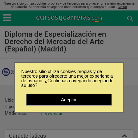
Nuestro sitio utiliza cookies propias y de terceros para ofrecer una mejor experiencia
de usuario. Si continúa navegando consideramos que acepta su uso..
Cerrar
Diploma de Especialización en
Derecho del Mercado del Arte
(Español) (Madrid)
Universidad Carlos III de Madrid
Nuestro sitio utiliza cookies propias y de
terceros para ofrecerte una mejor experiencia
de usuario. ¿Continuas navegando aceptando
su uso?
Aceptar
Ubicación:
Madrid
Tipo:
Diplomados
Modalidad:
Presencial
Caracteristicas