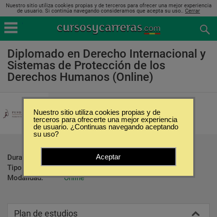
Nuestro sitio utiliza cookies propias y de terceros para ofrecer una mejor experiencia
de usuario. Si continúa navegando consideramos que acepta su uso..
Cerrar
Diplomado en Derecho Internacional y
Sistemas de Protección de los
Derechos Humanos (Online)
Fundación Cultural y de Estudios
Sociales
Nuestro sitio utiliza cookies propias y de
terceros para ofrecerte una mejor experiencia
de usuario. ¿Continuas navegando aceptando
su uso?
Aceptar
Duración:
60 Horas
Tipo:
Diplomados
Modalidad:
Online
Plan de estudios