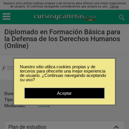
Nuestro sitio utiliza cookies propias y de terceros para ofrecer una mejor experiencia
de usuario. Si continúa navegando consideramos que acepta su uso..
Cerrar
Diplomado en Formación Básica para
la Defensa de los Derechos Humanos
(Online)
Fundación Cultural y de Estudios
Sociales
Nuestro sitio utiliza cookies propias y de
terceros para ofrecerte una mejor experiencia
de usuario. ¿Continuas navegando aceptando
su uso?
Aceptar
Duración:
60 Horas
Tipo:
Diplomados
Modalidad:
Online
Plan de estudios