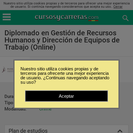
Nuestro sitio utiliza cookies propias y de terceros para ofrecer una mejor experiencia
de usuario. Si continúa navegando consideramos que acepta su uso..
Cerrar
Diplomado en Gestión de Recursos
Humanos y Dirección de Equipos de
Trabajo (Online)
Fundación Cultural y de Estudios
Sociales
Nuestro sitio utiliza cookies propias y de
terceros para ofrecerte una mejor experiencia
de usuario. ¿Continuas navegando aceptando
su uso?
Aceptar
Duración:
60 Horas
Tipo:
Diplomados
Modalidad:
Online
Plan de estudios