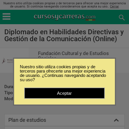
Nuestro sitio utiliza cookies propias y de terceros para ofrecer una mejor experiencia
de usuario. Si continúa navegando consideramos que acepta su uso..
Cerrar
Diplomado en Habilidades Directivas y
Gestión de la Comunicación (Online)
Fundación Cultural y de Estudios
Sociales
Nuestro sitio utiliza cookies propias y de
terceros para ofrecerte una mejor experiencia
de usuario. ¿Continuas navegando aceptando
su uso?
Duración:
60 Horas
Tipo:
Diplomados
Aceptar
Modalidad:
Online
Plan de estudios