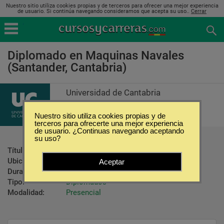
Nuestro sitio utiliza cookies propias y de terceros para ofrecer una mejor experiencia
de usuario. Si continúa navegando consideramos que acepta su uso..
Cerrar
Diplomado en Maquinas Navales
(Santander, Cantabria)
Universidad de Cantabria
Nuestro sitio utiliza cookies propias y de
terceros para ofrecerte una mejor experiencia
de usuario. ¿Continuas navegando aceptando
su uso?
Título ofrecido:
Título Oficial de Diplomado
Ubicación:
Santander - Cantabria
Aceptar
Duración:
3 Años
Tipo:
Diplomados
Modalidad:
Presencial