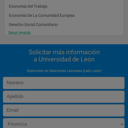
Economía Del Trabajo
Economía De La Comunidad Europea
Derecho Social Comunitario
Seguir leyendo
Sistemas De Contratación Laboral
Metodología Juridico-Laboral
Solicitar más información
Participación De Los Trabajadores En La Empresa
a Universidad de León
Régimen Jurídico De La Protección Social Complementaria
Sociología Del Trabajo
Diplomado en Relaciones Laborales (León, León)
Ergonomía
Contabilidad Financiera
Encuestas Laborales: Tratamientos Estadísticos
Derecho Sindical
Organización Y Métodos Del Trabajo
Derecho De La Seguridad Social