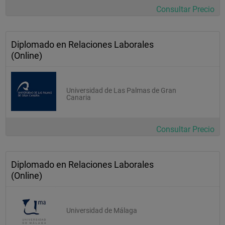
Consultar Precio
Ergonomía
Contabilidad Financiera
Diplomado en Relaciones Laborales
Encuestas Laborales: Tratamientos Estadísticos
(Online)
Régimen Fiscal De La Empresa
Prácticas Integradas
Universidad de Las Palmas de Gran
Salud Y Seguridad En El Trabajo
Canaria
Psicología Del Trabajo
Derecho Procesal Del Trabajo Ii
Consultar Precio
Diplomado en Relaciones Laborales
(Online)
Universidad de Málaga