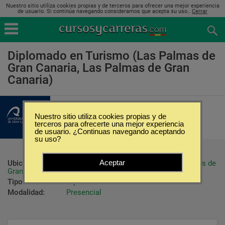
Nuestro sitio utiliza cookies propias y de terceros para ofrecer una mejor experiencia
de usuario. Si continúa navegando consideramos que acepta su uso..
Cerrar
Diplomado en Turismo (Las Palmas de
Gran Canaria, Las Palmas de Gran
Canaria)
Universidad de Las Palmas de Gran
Canaria
Nuestro sitio utiliza cookies propias y de
terceros para ofrecerte una mejor experiencia
de usuario. ¿Continuas navegando aceptando
su uso?
Aceptar
Ubicación:
Las Palmas de Gran Canaria - Las Palmas de 
Gran Canaria
Tipo:
Diplomados
Modalidad:
Presencial