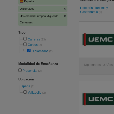
Seleccione la categoría
España
Hotelería, Turismo y
Diplomados
Gastronomía
(1)
Universidad Europea Miguel de
Cervantes
Tipo
Carreras
(23)
Cursos
(2)
Diplomados
(2)
Modalidad de Enseñanza
Diplomados - 3 Años -
Presencial
(2)
Ubicación
España
(2)
Valladolid
(2)