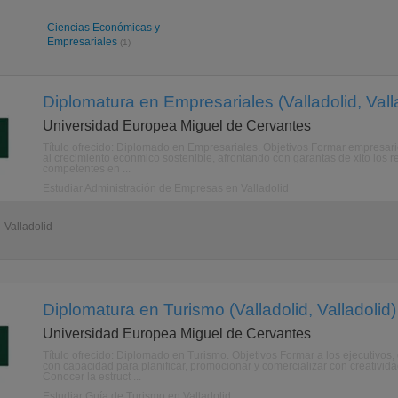
Ciencias Económicas y
Empresariales
(1)
Diplomatura en Empresariales (Valladolid, Vall
Universidad Europea Miguel de Cervantes
Título ofrecido: Diplomado en Empresariales. Objetivos Formar empresarios
al crecimiento econmico sostenible, afrontando con garantas de xito los r
competentes en ...
Estudiar Administración de Empresas en Valladolid
 Valladolid
Diplomatura en Turismo (Valladolid, Valladolid)
Universidad Europea Miguel de Cervantes
Título ofrecido: Diplomado en Turismo. Objetivos Formar a los ejecutivos
con capacidad para planificar, promocionar y comercializar con creativida
Conocer la estruct ...
Estudiar Guía de Turismo en Valladolid