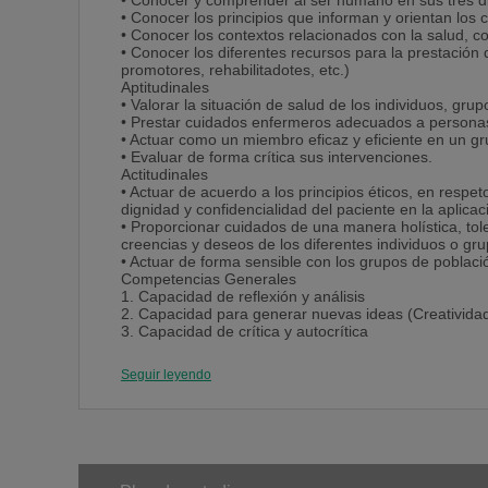
• Conocer y comprender al ser humano en sus tres dim
• Conocer los principios que informan y orientan los
• Conocer los contextos relacionados con la salud, co
• Conocer los diferentes recursos para la prestación
promotores, rehabilitadotes, etc.)
Aptitudinales
• Valorar la situación de salud de los individuos, gru
• Prestar cuidados enfermeros adecuados a personas
• Actuar como un miembro eficaz y eficiente en un gru
• Evaluar de forma crítica sus intervenciones.
Actitudinales
• Actuar de acuerdo a los principios éticos, en respet
dignidad y confidencialidad del paciente en la aplica
• Proporcionar cuidados de una manera holística, tol
creencias y deseos de los diferentes individuos o g
• Actuar de forma sensible con los grupos de poblaci
Competencias Generales
1. Capacidad de reflexión y análisis
2. Capacidad para generar nuevas ideas (Creativida
3. Capacidad de crítica y autocrítica
4. Capacidad para aplicar la resolución de problemas
5. Capacidad para la gestión y el trabajo en equipo mu
Seguir leyendo
6. Habilidades interpersonales
7. Capacidad para actuar éticamente
8. Capacidad para actuar ante la diversidad cultural
9. Capacidad para utilizar correctamente un conjunto
cuidados óptimos.
10. Capacidad para la utilización de los diferentes m