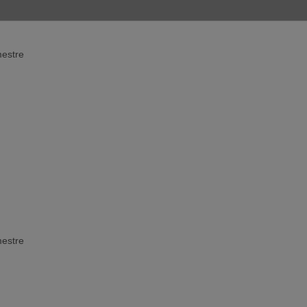
e investigación
estre
estre