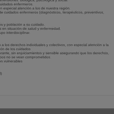
ensiones: biológica, psicológica y social.
 cuidados enfermeros.
n especial atención a los de nuestra región.
 de cuidados enfermeros (diagnósticos, terapéuticos, preventivos,
pos y población a su cuidado.
 en situación de salud y enfermedad.
po interdisciplinar.
o a los derechos individuales y colectivos, con especial atención a la
ción de los cuidados
erante, sin enjuiciamientos y sensible asegurando que los derechos,
rupos no se vean comprometidos.
ón vulnerables
d)
 y la toma de decisiones
ltidisciplinar
 de habilidades e intervenciones que permitan brindar unos
edios tecnológicos e informáticos en los cuidados de salud.