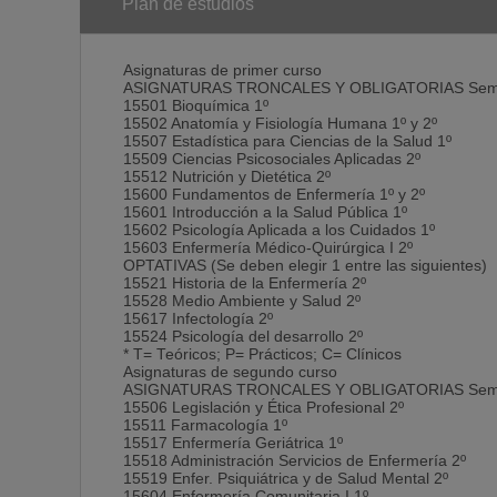
11. Capacidad para aplicar principios de información 
Plan de estudios
Asignaturas de primer curso
ASIGNATURAS TRONCALES Y OBLIGATORIAS Sem
15501 Bioquímica 1º
15502 Anatomía y Fisiología Humana 1º y 2º
15507 Estadística para Ciencias de la Salud 1º
15509 Ciencias Psicosociales Aplicadas 2º
15512 Nutrición y Dietética 2º
15600 Fundamentos de Enfermería 1º y 2º
15601 Introducción a la Salud Pública 1º
15602 Psicología Aplicada a los Cuidados 1º
15603 Enfermería Médico-Quirúrgica I 2º
OPTATIVAS (Se deben elegir 1 entre las siguientes)
15521 Historia de la Enfermería 2º
15528 Medio Ambiente y Salud 2º
15617 Infectología 2º
15524 Psicología del desarrollo 2º
* T= Teóricos; P= Prácticos; C= Clínicos
Asignaturas de segundo curso
ASIGNATURAS TRONCALES Y OBLIGATORIAS Sem
15506 Legislación y Ética Profesional 2º
15511 Farmacología 1º
15517 Enfermería Geriátrica 1º
15518 Administración Servicios de Enfermería 2º
15519 Enfer. Psiquiátrica y de Salud Mental 2º
15604 Enfermería Comunitaria I 1º