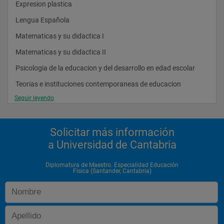
Expresion plastica
Lengua Española
Matematicas y su didactica I
Matematicas y su didactica II
Psicologia de la educacion y del desarrollo en edad escolar
Teorias e instituciones contemporaneas de educacion
Seguir leyendo
Opción: Lengua francesa y su didactica
Opción: Lengua inglesa y su didactica
Solicitar más información
a Universidad de Cantabria
Asignaturas del Segundo Curso:
Conocimiento del medio natural
Diplomatura de Maestro. Especialidad Educación
Fisica (Santander, Cantabria)
Conocimiento del medio natural, social y cultural (diseño 
curricular)
Didactica general
Literatura infantil