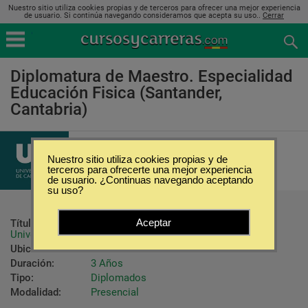
Nuestro sitio utiliza cookies propias y de terceros para ofrecer una mejor experiencia
de usuario. Si continúa navegando consideramos que acepta su uso..
Cerrar
Diplomatura de Maestro. Especialidad
Educación Fisica (Santander,
Cantabria)
Universidad de Cantabria
Nuestro sitio utiliza cookies propias y de
terceros para ofrecerte una mejor experiencia
de usuario. ¿Continuas navegando aceptando
su uso?
Aceptar
Título ofrecido:
Título oficial de Maestro (Diplomado 
Universitario)
Ubicación:
Santander - Cantabria
Duración:
3 Años
Tipo:
Diplomados
Modalidad:
Presencial