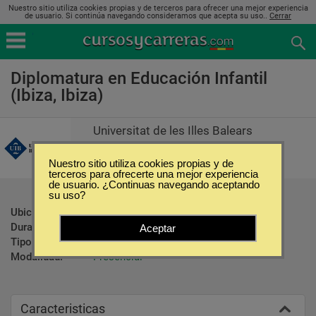
Nuestro sitio utiliza cookies propias y de terceros para ofrecer una mejor experiencia
de usuario. Si continúa navegando consideramos que acepta su uso..
Cerrar
Diplomatura en Educación Infantil
(Ibiza, Ibiza)
Universitat de les Illes Balears
Nuestro sitio utiliza cookies propias y de
terceros para ofrecerte una mejor experiencia
de usuario. ¿Continuas navegando aceptando
su uso?
Ubicación:
Ibiza - Ibiza
Duración:
3 Años
Aceptar
Tipo:
Diplomados
Modalidad:
Presencial
Caracteristicas