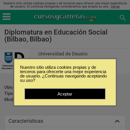
Nuestro sitio utiliza cookies propias y de terceros para ofrecer una mejor experiencia
de usuario. Si continúa navegando consideramos que acepta su uso..
Cerrar
Diplomatura en Educación Social
(Bilbao, Bilbao)
Universidad de Deusto
Nuestro sitio utiliza cookies propias y de
terceros para ofrecerte una mejor experiencia
de usuario. ¿Continuas navegando aceptando
su uso?
Ubicación:
Bilbao - Bilbao
Tipo:
Diplomados
Aceptar
Modalidad:
Presencial
Caracteristicas