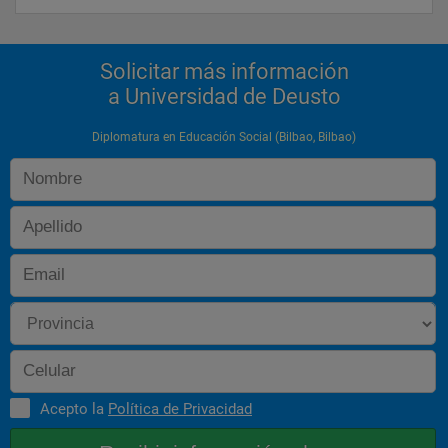
    *
      Desarrollo de casos prácticos
Solicitar más información
a Universidad de Deusto
    *
      Utilización de las nuevas tecnologías de la información en el 
Diplomatura en Educación Social (Bilbao, Bilbao)
aula
    *
      Formación basada en competencias y habilidades 
profesionales
    *
      Incorporando la Convergencia Universitaria Europea
    *
      Intercambio y estancias en centros concertados del 
extranjero, Europa y Latinoámerica
    *
Acepto la
Política de Privacidad
      Convergencia Europea: