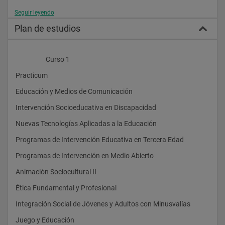
Seguir leyendo
Formación de calidad:
Plan de estudios
    *
                    Curso 1
      Grupos reducidos
Practicum
    *
Educación y Medios de Comunicación
      Tutorías personalizadas
Intervención Socioeducativa en Discapacidad
    *
Nuevas Tecnologías Aplicadas a la Educación
      Equipo de profesores especializado
Programas de Intervención Educativa en Tercera Edad
    *
Programas de Intervención en Medio Abierto
      En contacto directo con la realidad social
Animación Sociocultural II
    *
Ética Fundamental y Profesional
      Participación de profesionales que trabajan en estas áreas
Integración Social de Jóvenes y Adultos con Minusvalías
    *
Juego y Educación				
      Seminarios organizados por alumnos/as