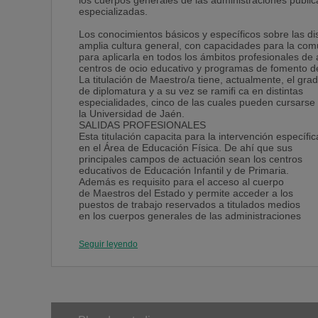
los cuerpos generales de las administraciones públi
especializadas.
Los conocimientos básicos y específicos sobre las dis
amplia cultura general, con capacidades para la comu
para aplicarla en todos los ámbitos profesionales de
centros de ocio educativo y programas de fomento del
La titulación de Maestro/a tiene, actualmente, el gra
de diplomatura y a su vez se ramiﬁ ca en distintas
especialidades, cinco de las cuales pueden cursarse
la Universidad de Jaén.
SALIDAS PROFESIONALES
Esta titulación capacita para la intervención especíﬁc
en el Área de Educación Física. De ahí que sus
principales campos de actuación sean los centros
educativos de Educación Infantil y de Primaria.
Además es requisito para el acceso al cuerpo
de Maestros del Estado y permite acceder a los
puestos de trabajo reservados a titulados medios
en los cuerpos generales de las administraciones
públicas, así como a las correspondientes
categorías laborales medias no especializadas.
Seguir leyendo
Los conocimientos básicos y especíﬁ cos sobre las
distintas disciplinas cualiﬁ can al alumnado como
un profesional con amplia cultura general, con
capacidades para la comunicación correcta, coheren
y apropiada, tanto oral como escrita, para aplicarla e
todos los ámbitos profesionales de actuación.