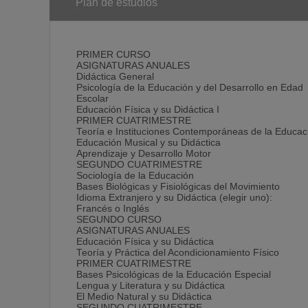
SALIDAS PROFESIONALES
Plan de estudios
COMUNES A TODAS LAS
TITULACIONES DE MAESTRO/A
• Profesionales para trabajar en guarderías diurnas 
• Profesionales para dirigir y realizar actividades lúd
PRIMER CURSO
podemos señalar talleres de mimo, teatro, manualidad
ASIGNATURAS ANUALES
para adquirir las destrezas y las capacidades espaci
Didáctica General
• Trabajo para educación en valores y convivencia po
Psicología de la Educación y del Desarrollo en Edad
• Excursiones, visitas a espacios naturales cercanos a
Escolar
• Granjas escuela
Educación Física y su Didáctica I
• Trabajos de concienciación hacia el reciclaje y la c
PRIMER CUATRIMESTRE
• Talleres de ritmo, música y danza
Teoría e Instituciones Contemporáneas de la Educac
• Juegos educativos
Educación Musical y su Didáctica
• Actividades de refuerzo en estudios y atención a lo
Aprendizaje y Desarrollo Motor
discapacidad
SEGUNDO CUATRIMESTRE
• Escuelas de padres y madres
Sociología de la Educación
• Cursos y talleres para integración y refuerzo destin
Bases Biológicas y Fisiológicas del Movimiento
niños y niñas de otras culturas
Idioma Extranjero y su Didáctica (elegir uno):
• Mediadores interculturales
Francés o Inglés
• Mediadores familiares
SEGUNDO CURSO
• Guarderías y atención a los niños y niñas de traba
ASIGNATURAS ANUALES
• Diseño de materiales turísticos para las visitas de 
Educación Física y su Didáctica
• Ludotecas
Teoría y Práctica del Acondicionamiento Físico
• Programas de atención a la infancia
PRIMER CUATRIMESTRE
• Centros de ocio educativo
Bases Psicológicas de la Educación Especial
• Programas de fomento del deporte en la infancia
Lengua y Literatura y su Didáctica
• Centros municipales de formación musical
El Medio Natural y su Didáctica
• Planiﬁ cación y desarrollo de actividades culturales
SEGUNDO CUATRIMESTRE