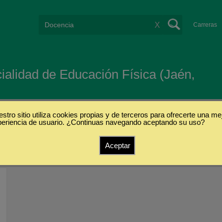
X
Carreras
ialidad de Educación Física (Jaén,
stro sitio utiliza cookies propias y de terceros para ofrecerte una me
periencia de usuario. ¿Continuas navegando aceptando su uso?
s
Aceptar