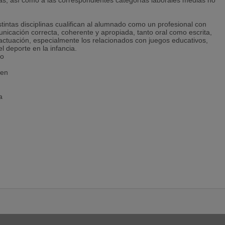
cas, así como a las correspondientes categorías laborales medias no
tintas disciplinas cualifican al alumnado como un profesional con
nicación correcta, coherente y apropiada, tanto oral como escrita,
 actuación, especialmente los relacionados con juegos educativos,
 deporte en la infancia.
do
 en
a
te
n