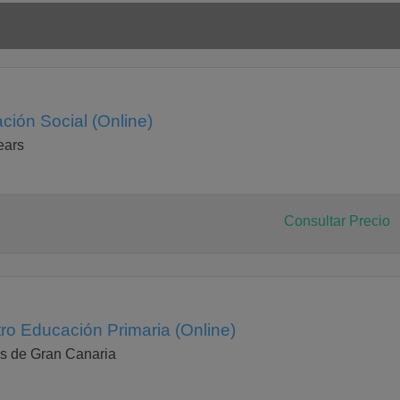
es en
ción Social (Online)
lears
ano
Consultar Precio
e
ro Educación Primaria (Online)
s de Gran Canaria
za