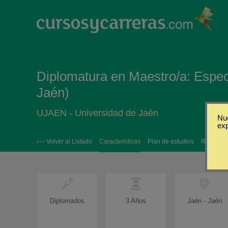
Diplomatura en Maestro/a: Espec
Jaén)
UJAEN - Universidad de Jaén
Nue
ex
‹— Volver al Listado
Caracteristicas
Plan de estudios
Requisito
Diplomados
3 Años
Jaén - Jaén