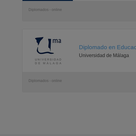
Religiosa Escolar
ASIGNATURAS DE LIBRE
Diplomados - online
CONFIGURACIÓN ESPECÍFICA
ofertadas desde las
especialidades de Maestro/a
ASIGNATURAS ANUALES
Canto Coral y su Didáctica
PRIMER CUATRIMESTRE
Coeducar para la Igualdad y la Diferencia
Diplomado en Educaci
Didáctica de los Deportes de Equipo I: Baloncesto y V
Didáctica de los Deportes de Equipo II: Balonmano y
Universidad de Málaga
SEGUNDO CUATRIMESTRE
Enseñar y Aprender Historia y Geografía
Didáctica de los Deportes Individuales: Gimnasia Rít
y Atletismo
Diplomados - online