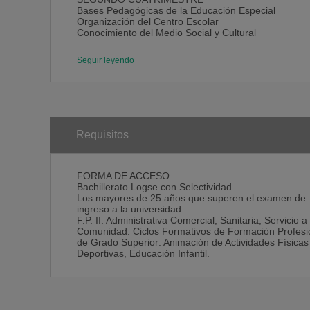
Bases Pedagógicas de la Educación Especial
Organización del Centro Escolar
Conocimiento del Medio Social y Cultural
Iniciación Deportiva
TERCER CURSO
Seguir leyendo
PRIMER CUATRIMESTRE
Nuevas Tecnologías Aplicadas a la Educación
Matemáticas y su Didáctica
Educación Plástica y su Didáctica
Expresión y Comunicación Corporal
Juegos Motores Tradicionales
SEGUNDO CUATRIMESTRE
Requisitos
Practicum
ASIGNATURAS OPTATIVAS
para todas las titulaciones
FORMA DE ACCESO
ASIGNATURAS DE PRIMER CUATRIMESTRE
Bachillerato Logse con Selectividad.
Aplicación Didáctica del Comentario Lingüístico de T
Los mayores de 25 años que superen el examen de
Competencias Cognitivas y Habilidades Sociales en l
ingreso a la universidad.
Etapa Infantil
F.P. II: Administrativa Comercial, Sanitaria, Servicio a 
Diagnóstico en Educación para la Acción Tutorial
Comunidad. Ciclos Formativos de Formación Profesi
Didáctica de los Movimientos Artísticos
de Grado Superior: Animación de Actividades Físicas
Educación Física para Alumnos con Necesidades Edu
Deportivas, Educación Infantil.
Educación para la Salud y del Consumidor.
Implicaciones Didácticas
El Mensaje Cristiano: Síntesis de la Fe Moral y Crist
El Inglés Escrito
Estructuras del Lenguaje Musical
Filosofía Fundamental