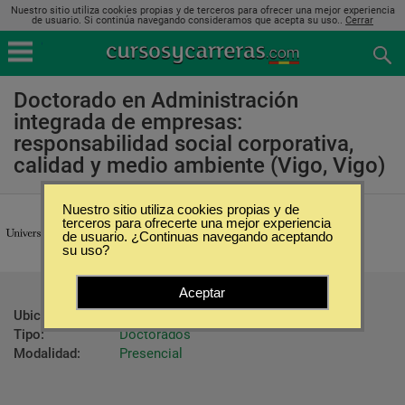
Nuestro sitio utiliza cookies propias y de terceros para ofrecer una mejor experiencia
de usuario. Si continúa navegando consideramos que acepta su uso..
Cerrar
Doctorado en Administración
integrada de empresas:
responsabilidad social corporativa,
calidad y medio ambiente (Vigo, Vigo)
Nuestro sitio utiliza cookies propias y de
Universidade de Vigo
terceros para ofrecerte una mejor experiencia
de usuario. ¿Continuas navegando aceptando
su uso?
Aceptar
Ubicación:
Vigo - Vigo
Tipo:
Doctorados
Modalidad:
Presencial