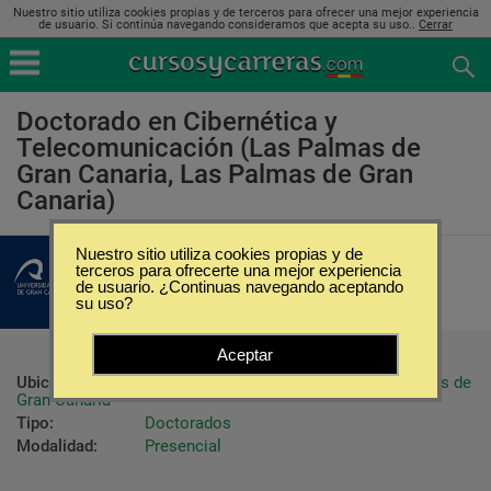
Nuestro sitio utiliza cookies propias y de terceros para ofrecer una mejor experiencia
de usuario. Si continúa navegando consideramos que acepta su uso..
Cerrar
Doctorado en Cibernética y
Telecomunicación (Las Palmas de
Gran Canaria, Las Palmas de Gran
Canaria)
Nuestro sitio utiliza cookies propias y de
Universidad de Las Palmas de Gran
terceros para ofrecerte una mejor experiencia
Canaria
de usuario. ¿Continuas navegando aceptando
su uso?
Aceptar
Ubicación:
Las Palmas de Gran Canaria - Las Palmas de 
Gran Canaria
Tipo:
Doctorados
Modalidad:
Presencial