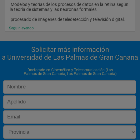
 Modelos y teorías de los procesos de datos en la retina según 
la teoría de sistemas y las neuronas formales
 procesado de imágenes de teledetección y televisión digital.
Seguir leyendo
 Redes de comunicación avanzadas.
 Núcleos sofware de comunicación para aplicaciones 
multimedia telemática.
Solicitar más información
 Acreditación de la etapa de investigación 
a Universidad de Las Palmas de Gran Canaria
Doctorado en Cibernética y Telecomunicación (Las
Palmas de Gran Canaria, Las Palmas de Gran Canaria)