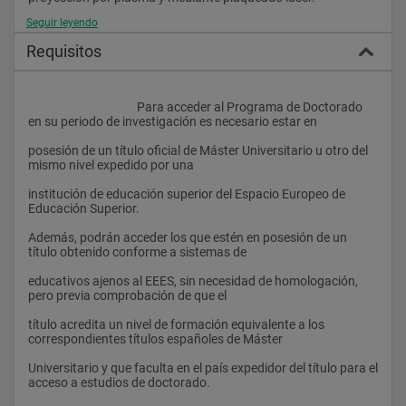
Seguir leyendo
• Resistencia de materiales: Comportamiento no lineal de 
estructuras. Problemas de
Requisitos
estabilidad estructural. Algoritmos en cálculo dinámico no 
lineal
					Para acceder al Programa de Doctorado 
Área de Ciencias y Técnicas de la Navegación:
en su periodo de investigación es necesario estar en
• Astronomía: Determinación de ortos, ocasos y posiciones del 
posesión de un título oficial de Máster Universitario u otro del 
sol a horas determinadas,
mismo nivel expedido por una
para el análisis de accidentes aéreos y terrestres. Orientación 
institución de educación superior del Espacio Europeo de 
de edificios en busca de la
Educación Superior.
mayor eficiencia energética.
Además, podrán acceder los que estén en posesión de un 
título obtenido conforme a sistemas de
• Carga y descarga de buques: Análisis de métodos de estiba y 
desestiba de buques.
educativos ajenos al EEES, sin necesidad de homologación, 
pero previa comprobación de que el
Manejo de mercancías peligrosas.
título acredita un nivel de formación equivalente a los 
• Contaminación: Diseño de equipos para evitar la 
correspondientes títulos españoles de Máster
contaminación por el agua de lastre.
Universitario y que faculta en el país expedidor del título para el 
Lucha contra la contaminación marítima por hidrocarburos, 
acceso a estudios de doctorado.
diseño de planes de