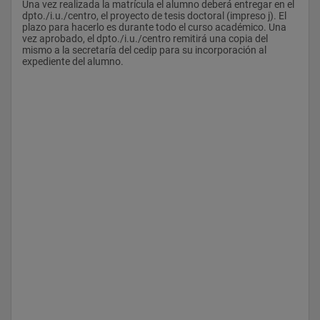
Una vez realizada la matrícula el alumno deberá entregar en el 
dpto./i.u./centro, el proyecto de tesis doctoral (impreso j). El 
Derecho Penal Romano
plazo para hacerlo es durante todo el curso académico. Una 
vez aprobado, el dpto./i.u./centro remitirá una copia del 
Dret Històric Valencià
mismo a la secretaría del cedip para su incorporación al 
expediente del alumno.
Derecho Público Romano