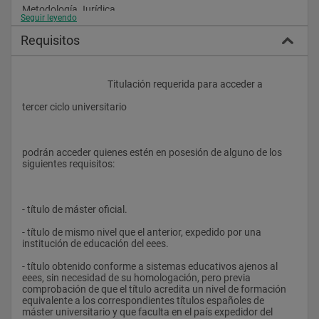
Metodología Jurídica
Seguir leyendo
Derechos Humanos
Requisitos
Teoría de la Prueba. Aspectos filosóficos
Teoría y Filosofía del Derecho
					Titulación requerida para acceder a
Sociedad de la Información y Derecho Internacional Privado 
tercer ciclo universitario
(Internet y Derecho Internacional Privado)
Inmigración, Familia y retos del Derecho internacional privado 
en la era de la globalización
podrán acceder quienes estén en posesión de alguno de los 
siguientes requisitos:
Mercados financieros internacionales
Conceptos básicos del Derecho Procesal
- título de máster oficial.
Derecho Procesal Civil
- título de mismo nivel que el anterior, expedido por una 
Derecho Procesal Penal
institución de educación del eees.
Contratas y subcontratas y relaciones laborales
- título obtenido conforme a sistemas educativos ajenos al 
eees, sin necesidad de su homologación, pero previa 
Aspectos laborales del concurso de acreedores
comprobación de que el título acredita un nivel de formación 
equivalente a los correspondientes títulos españoles de 
Relación especial de trabajo de los artistas en espectáculos 
máster universitario y que faculta en el país expedidor del 
públicos