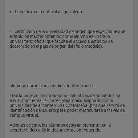
Derecho de la distribución comercial
▫    título de máster oficial o equivalente.
Derecho de la Propiedad Industrial
Derecho de Sociedades
▫    certificado de la universidad de origen que especifique que 
el título de máster obtenido por el alumno es un título 
Derecho del Mercado de Valores
universitario oficial que faculta el acceso a estudios de 
doctorado en el país de origen del título (modelo).
Derecho Turístico
Empresa familiar
Derecho Histórico Valenciano
Derecho del mar
alumnos que inician estudios. Instrucciones .
Derecho internacional del medio ambiente
Tras la publicación de las listas definitivas de admitidos se 
Derecho internacional de los derechos humanos
enviará por e-mail el correo electrónico asignado por la 
universidad de alicante y una contraseña (pin) que servirá de 
Aplicación de normas internacionales
identificación de usuario para poder matricularse a través de 
campus virtual.
Derecho de la Unión Europea
Además de esto, los alumnos deberán presentar en la 
Nuevas formas de delincuencia en el Código Penal de 1995
secretaría del cedip la documentación requerida.
Derecho hereditario romano