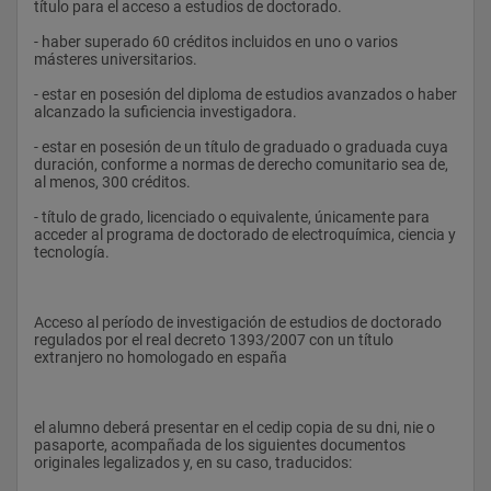
título para el acceso a estudios de doctorado.
La cláusula de conciencia de los profesionales de la 
- haber superado 60 créditos incluidos en uno o varios 
información
másteres universitarios.
Aspectos de las relaciones laborales por lo que respecta a la 
- estar en posesión del diploma de estudios avanzados o haber 
relación individual de trabajo
alcanzado la suficiencia investigadora.
Aspectos de las relaciones laborales por lo que respecta a las 
- estar en posesión de un título de graduado o graduada cuya 
relaciones colectivas de trabajo
duración, conforme a normas de derecho comunitario sea de, 
al menos, 300 créditos.
Estudio del régimen jurídico de la seguridad social en general
- título de grado, licenciado o equivalente, únicamente para 
Régimen jurídico de la prevención
acceder al programa de doctorado de electroquímica, ciencia y 
tecnología.
Derecho Procesal Laboral
Administración laboral y de Seguridad Social. Todo lo relativo 
al derecho administrativo laboral
Acceso al período de investigación de estudios de doctorado 
regulados por el real decreto 1393/2007 con un título 
Derecho del Empleo
extranjero no homologado en españa
Derecho de daños
Propiedad intelectual y nuevas tecnologías
el alumno deberá presentar en el cedip copia de su dni, nie o 
pasaporte, acompañada de los siguientes documentos 
Discapacidad y familia
originales legalizados y, en su caso, traducidos:
Derecho concursal