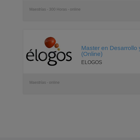
Maestrías - 300 Horas - online
Master en Desarrollo y 
(Online)
ELOGOS
Maestrías - online