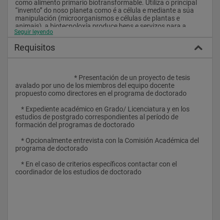
como alimento primario biotransformable. Utiliza o principal 
“invento” do noso planeta como é a célula e mediante a súa 
manipulación (microorganismos e células de plantas e 
animais), a biotecnoloxía produce bens e servizos para a 
Seguir leyendo
industria alimentaria, farmacéutica, química e ambiental de 
indubidable beneficio. No cadro adxunto resúmense as 
Requisitos
principais ciencias convencionais que contribuíron ao 
nacemento da Biotecnoloxía, así como de macrologros do 
último terzo do século XX e perspectivas de futuro. Un 
descubrimento crave iniciou o cambio dramático que 
					* Presentación de un proyecto de tesis 
coñecemos hoxe como enxeñaría xenética ou ADN 
avalado por uno de los miembros del equipo docente 
recombinante: en 1970 Hamilton Smith e Daniel Nathans 
propuesto como directores en el programa de doctorado
descobren unha enzima (restrictasa) capaz de recoñecer e 
cortar o ADN en secuencias específicas, que lles valeu o 
    * Expediente académico en Grado/ Licenciatura y en los 
Premio Nobel de fisiología ou medicamento, compartido con 
estudios de postgrado correspondientes al período de 
Werner Arber, en 1978. Este descubrimento (consecuencia dun 
formación del programas de doctorado
achado accidental, no que os investigadores profundaron con 
gran sentido) deu orixe a unha sucesión de novos 
    * Opcionalmente entrevista con la Comisión Académica del 
descubrimentos e potenciou o desenvolvemento do que hoxe 
programa de doctorado
entendemos por Enxeñería Xenética ou simplemente 
Biotecnoloxía que nos permite clonar calquera xene nun virus, 
    * En el caso de criterios específicos contactar con el 
microorganismo, célula de animal ou de plantas. Sectores de 
coordinador de los estudios de doctorado
importancia na Biotecnologia actual: Agroalimentación. O 
sector agroalimentario é de especial transcendencia 
económica para Galicia, España e a Unión Europea. 
Propugnarase a formación no coñecemento e adquisición de 
tecnoloxías que teñen a súa orixe na bioloxía molecular e 
celular. Os obxectivos do Programa concentraranse nas 