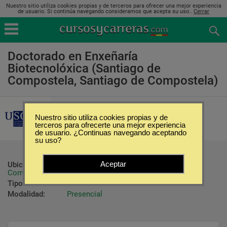
Nuestro sitio utiliza cookies propias y de terceros para ofrecer una mejor experiencia
de usuario. Si continúa navegando consideramos que acepta su uso..
Cerrar
Doctorado en Enxeñaría
Biotecnolóxica (Santiago de
Compostela, Santiago de Compostela)
Universidade de Santiago de
Compostela
Nuestro sitio utiliza cookies propias y de
terceros para ofrecerte una mejor experiencia
de usuario. ¿Continuas navegando aceptando
su uso?
Aceptar
Ubicación:
Santiago de Compostela - Santiago de 
Compostela
Tipo:
Doctorados
Modalidad:
Presencial