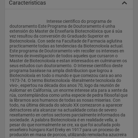
Caracteristicas
					Interese científico do programa de 
doutoramento Este Programa de Doutoramento é unha 
extensión do Master de Enxeñaría Biotecnolóxica que á súa 
vez resultou da conversión do Graduado Superior en 
Biotecnoloxía. Con sede na Facultade de Farmacia aglutina 
practicamente todas as tendencias da Biotecnoloxía actual. 
Este programa de Doutoramento vén recoller os intereses en 
termos de investigación de todos aqueles que cursaron o 
Master de Biotecnoloxía e estan interesados en culminaren os 
seus estudos cun doutoramento. O Interese cientifico deste 
programa baséase na ampla distribucion que logrou a 
Biotecnoloxía en todo o mundo e que comezou cara ao ano 
1973-74. O termo Biotecnoloxía -literalmente tecnoloxía do 
vivo-, espertou na década dos anos 70, logo da reunión de 
Asilomar en California, un enorme interese ata para a xente da 
rúa, contemplándoa como unha especie de pedra filosofal que 
ía librarnos aos humanos de todas as nosas miserias. Con 
todo, na última década do século XX comezaron a aparecer 
detractores ata alcanzar na actualidade cotas de severo 
rexeitamento en certos sectores parcialmente informados da 
sociedade. A palabra Biotecnoloxía é en realidade vella, a 
pesar do que normalmente se cre, xa que foi acuñada polo 
enxeñeiro húngaro Karl Ereky en 1917 para un proceso de 
produción en masa de porcos, utilizando remolacha azucreira 