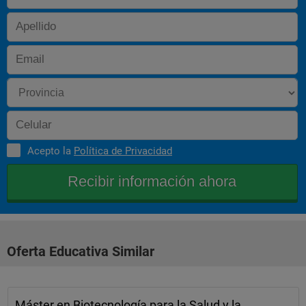
para a detección de contaminantes. Desenvolvemento, 
mediante o emprego de técnicas de bioloxía molecular, de 
novos métodos de análises que permitan vixiar de forma 
continua a contaminación nas contornas naturais. Análise 
das comunidades microbianas e dos procesos metabólicos 
implicados na eliminación de substancias tóxicas ou 
contaminantes. Estudos para mellorar a bioseguridad e 
garantir a biodiversidade nos procesos que impliquen a 
liberación ao medio ambiente de organismos modificados 
xeneticamente. Deseño de procesos nos que interveñan 
organismos ou produtos derivados destes para o 
aproveitamento de residuos industriais e lodos de 
depuradoras. 
Acepto la
Política de Privacidad
Oferta Educativa Similar
Máster en Biotecnología para la Salud y la