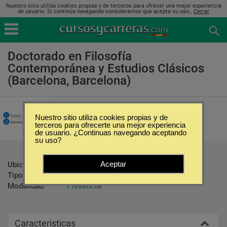
Nuestro sitio utiliza cookies propias y de terceros para ofrecer una mejor experiencia
de usuario. Si continúa navegando consideramos que acepta su uso..
Cerrar
Doctorado en Filosofía
Contemporánea y Estudios Clásicos
(Barcelona, Barcelona)
Universidat de Barcelona
Nuestro sitio utiliza cookies propias y de
terceros para ofrecerte una mejor experiencia
de usuario. ¿Continuas navegando aceptando
su uso?
Aceptar
Ubicación:
Barcelona - Barcelona
Tipo:
Doctorados
Modalidad:
Presencial
Caracteristicas