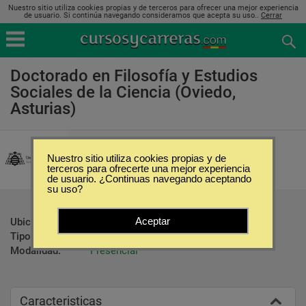
Nuestro sitio utiliza cookies propias y de terceros para ofrecer una mejor experiencia
de usuario. Si continúa navegando consideramos que acepta su uso..
Cerrar
Doctorado en Filosofía y Estudios
Sociales de la Ciencia (Oviedo,
Asturias)
Universidad de Oviedo
Nuestro sitio utiliza cookies propias y de
terceros para ofrecerte una mejor experiencia
de usuario. ¿Continuas navegando aceptando
su uso?
Aceptar
Ubicación:
Oviedo - Asturias
Tipo:
Doctorados
Modalidad:
Presencial
Caracteristicas