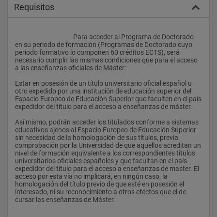
de Doctorado
Requisitos
Propuesta razonada del Consejo de Departamento/Instituto 
de 7 expertos en la materia que podrán formar parte del 
Tribunal.
					Para acceder al Programa de Doctorado 
en su periodo de formación (Programas de Doctorado cuyo 
En su caso, documentos que avalen la mención europea en el 
periodo formativo lo componen 60 créditos ECTS), será 
título de Doctor según lo establecido en el artículo 22 del RD 
necesario cumplir las mismas condiciones que para el acceso 
1393/2007, de 29 de octubre.
a las enseñanzas oficiales de Máster:
Para garantizar la calidad de la tesis doctoral el doctorando 
Estar en posesión de un título universitario oficial español u 
aportará una publicación de calidad firmada por él que incluya 
otro expedido por una institución de educación superior del 
parte de los resultados de la tesis o, alternativamente, un 
Espacio Europeo de Educación Superior que faculten en el país 
informe pormenorizado de un experto en la materia. Dicho 
expedidor del título para el acceso a enseñanzas de máster.
experto deberá ser ajeno a la Universidad de Granada, a la 
universidad de procedencia del doctorando o de sus directores 
Así mismo, podrán acceder los titulados conforme a sistemas 
y además no podrá formar parte del Tribunal de la Tesis. El 
educativos ajenos al Espacio Europeo de Educación Superior 
Consejo Asesor de Doctorado podrá interpretar cuando el 
sin necesidad de la homologación de sus títulos, previa 
informe o la publicación es válido o no.
comprobación por la Universidad de que aquellos acreditan un 
nivel de formación equivalente a los correspondientes títulos 
Todo esto se acompañará de dos ejemplares de la tesis, uno 
universitarios oficiales españoles y que facultan en el país 
en papel (firmado por el director/es de la tesis y por el 
expedidor del título para el acceso a enseñanzas de master. El 
doctorando) y otro en formato electrónico, que quedarán en 
acceso por esta vía no implicará, en ningún caso, la 
depósito y en exposición pública durante 15 días naturales. El 
homologación del título previo de que esté en posesión el 
ejemplar en formato electrónico se remitirá a la biblioteca 
interesado, ni su reconocimiento a otros efectos que el de 
universitaria que lo incorporará a la web de la universidad para 
cursar las enseñanzas de Máster.
que pueda ser consultado por los doctores; el otro ejemplar 
quedará depositado en el departamento o instituto 