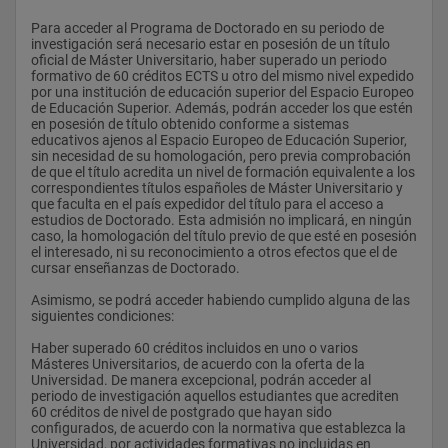
correspondientes.
Para acceder al Programa de Doctorado en su periodo de 
investigación será necesario estar en posesión de un título 
oficial de Máster Universitario, haber superado un periodo 
Sobre la experiencia acreditada de los miembros del tribunal 
formativo de 60 créditos ECTS u otro del mismo nivel expedido 
de una tesis doctoral
por una institución de educación superior del Espacio Europeo 
de Educación Superior. Además, podrán acceder los que estén 
Para justificar la idoneidad de los miembros propuestos para 
en posesión de título obtenido conforme a sistemas 
formar parte del tribunal de evaluación de una tesis doctoral, 
educativos ajenos al Espacio Europeo de Educación Superior, 
junto con la propuesta de los miembros se remitirá al CAD un 
sin necesidad de su homologación, pero previa comprobación 
informe en el que constará, para cada uno de ellos, una 
de que el título acredita un nivel de formación equivalente a los 
relación de cinco publicaciones en revistas indexadas en el 
correspondientes títulos españoles de Máster Universitario y 
campo objeto de la tesis o méritos de impacto equivalente.
que faculta en el país expedidor del título para el acceso a 
estudios de Doctorado. Esta admisión no implicará, en ningún 
caso, la homologación del título previo de que esté en posesión 
el interesado, ni su reconocimiento a otros efectos que el de 
Alegaciones
cursar enseñanzas de Doctorado.
Durante el periodo de exposición pública, los doctores podrán 
Asimismo, se podrá acceder habiendo cumplido alguna de las 
remitir las observaciones que estimen oportunas sobre el 
siguientes condiciones:
contenido de la tesis a la Escuela de Posgrado. El Consejo 
Asesor de Doctorado, a la vista de la documentación recibida, 
Haber superado 60 créditos incluidos en uno o varios 
procederá a la autorización o no de la defensa de la Tesis 
Másteres Universitarios, de acuerdo con la oferta de la 
Doctoral.
Universidad. De manera excepcional, podrán acceder al 
periodo de investigación aquellos estudiantes que acrediten 
En los supuestos de no autorización, el Consejo Asesor de 
60 créditos de nivel de postgrado que hayan sido 
Doctorado deberá comunicar por escrito al doctorando, al 
configurados, de acuerdo con la normativa que establezca la 
director de la tesis y al órgano responsable del programa de 
Universidad, por actividades formativas no incluidas en 