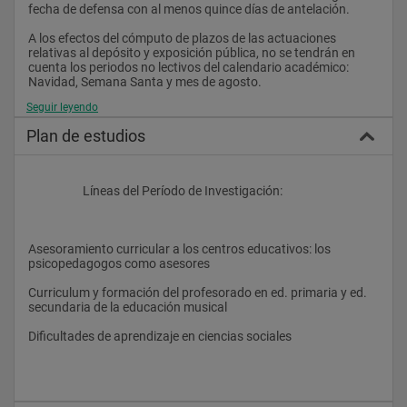
fecha de defensa con al menos quince días de antelación.
A los efectos del cómputo de plazos de las actuaciones 
relativas al depósito y exposición pública, no se tendrán en 
cuenta los periodos no lectivos del calendario académico: 
Navidad, Semana Santa y mes de agosto.
Seguir leyendo
Será obligatoria la comunicación a la comunidad universitaria 
de la convocatoria de lectura pública de la tesis, a través de 
Plan de estudios
correo electrónico.
Cuando la naturaleza del trabajo de tesis doctoral no permita 
su reproducción, el requisito de la entrega de ejemplares 
                    Líneas del Período de Investigación:
quedará cumplido con el depósito del original en la secretaría 
de la Escuela de Posgrado.
Asesoramiento curricular a los centros educativos: los 
psicopedagogos como asesores
.Presentación de la Tesis:
Curriculum y formación del profesorado en ed. primaria y ed. 
Para la presentación formal de la tesis será necesario:
secundaria de la educación musical
Informe favorable del director de la tesis, autorizando su 
Dificultades de aprendizaje en ciencias sociales
presentación
Conformidad del Consejo de Departamento o Instituto donde 
se ha realizado la tesis, una vez examinada la misma y 
documentos que la avalen, para ser presentada a la Comisión 