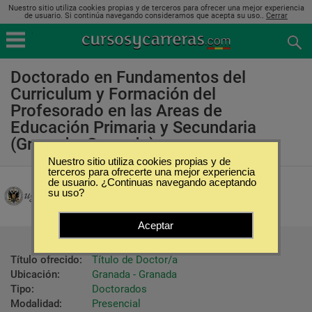
Nuestro sitio utiliza cookies propias y de terceros para ofrecer una mejor experiencia
de usuario. Si continúa navegando consideramos que acepta su uso..
Cerrar
Doctorado en Fundamentos del
Curriculum y Formación del
Profesorado en las Areas de
Educación Primaria y Secundaria
(Granada, Granada)
Nuestro sitio utiliza cookies propias y de
terceros para ofrecerte una mejor experiencia
Universidad de Granada
de usuario. ¿Continuas navegando aceptando
su uso?
Aceptar
Título ofrecido:
Título de Doctor/a
Ubicación:
Granada - Granada
Tipo:
Doctorados
Modalidad:
Presencial