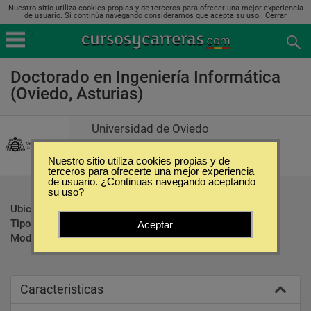
Nuestro sitio utiliza cookies propias y de terceros para ofrecer una mejor experiencia
de usuario. Si continúa navegando consideramos que acepta su uso..
Cerrar
Doctorado en Ingeniería Informática
(Oviedo, Asturias)
Universidad de Oviedo
Nuestro sitio utiliza cookies propias y de
terceros para ofrecerte una mejor experiencia
de usuario. ¿Continuas navegando aceptando
su uso?
Ubicación:
Oviedo - Asturias
Tipo:
Doctorados
Aceptar
Modalidad:
Presencial
Caracteristicas