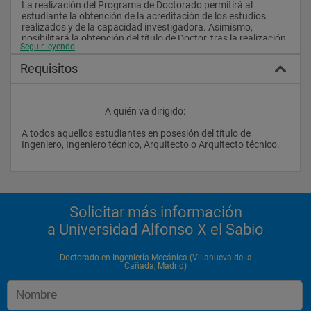
La realización del Programa de Doctorado permitirá al 
estudiante la obtención de la acreditación de los estudios 
realizados y de la capacidad investigadora. Asimismo, 
posibilitará la obtención del título de Doctor, tras la realización 
Seguir leyendo
y aprobación de la tesis doctoral.
Requisitos
..				
					A quién va dirigido:
A todos aquellos estudiantes en posesión del título de 
Ingeniero, Ingeniero técnico, Arquitecto o Arquitecto técnico.
Solicitar más información
a Universidad Alfonso X el Sabio
Doctorado en Ingeniería Mecánica (Villanueva de la
Cañada, Madrid)