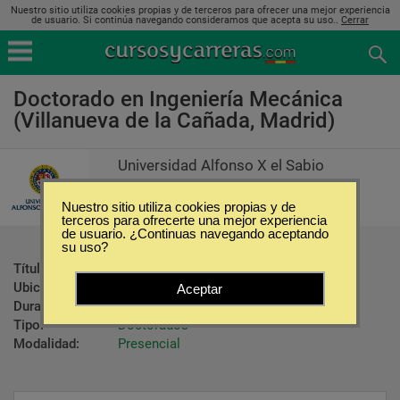
Nuestro sitio utiliza cookies propias y de terceros para ofrecer una mejor experiencia
de usuario. Si continúa navegando consideramos que acepta su uso..
Cerrar
Doctorado en Ingeniería Mecánica
(Villanueva de la Cañada, Madrid)
Universidad Alfonso X el Sabio
Nuestro sitio utiliza cookies propias y de
terceros para ofrecerte una mejor experiencia
de usuario. ¿Continuas navegando aceptando
su uso?
Título ofrecido:
Doctorado en Ingeniería Mecánica
Ubicación:
Villanueva de la Cañada - Madrid
Aceptar
Duración:
4 Años
Tipo:
Doctorados
Modalidad:
Presencial