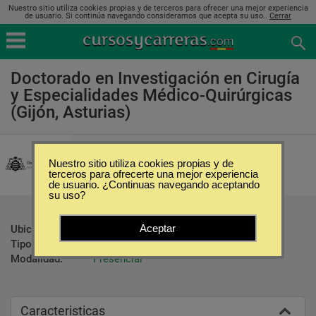
Nuestro sitio utiliza cookies propias y de terceros para ofrecer una mejor experiencia
de usuario. Si continúa navegando consideramos que acepta su uso..
Cerrar
Doctorado en Investigación en Cirugía
y Especialidades Médico-Quirúrgicas
(Gijón, Asturias)
Universidad de Oviedo
Nuestro sitio utiliza cookies propias y de
terceros para ofrecerte una mejor experiencia
de usuario. ¿Continuas navegando aceptando
su uso?
Aceptar
Ubicación:
Gijón - Asturias
Tipo:
Doctorados
Modalidad:
Presencial
Caracteristicas