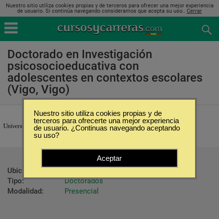
Nuestro sitio utiliza cookies propias y de terceros para ofrecer una mejor experiencia
de usuario. Si continúa navegando consideramos que acepta su uso..
Cerrar
Doctorado en Investigación
psicosocioeducativa con
adolescentes en contextos escolares
(Vigo, Vigo)
Nuestro sitio utiliza cookies propias y de
Universidade de Vigo
terceros para ofrecerte una mejor experiencia
de usuario. ¿Continuas navegando aceptando
su uso?
Aceptar
Ubicación:
Vigo - Vigo
Tipo:
Doctorados
Modalidad:
Presencial