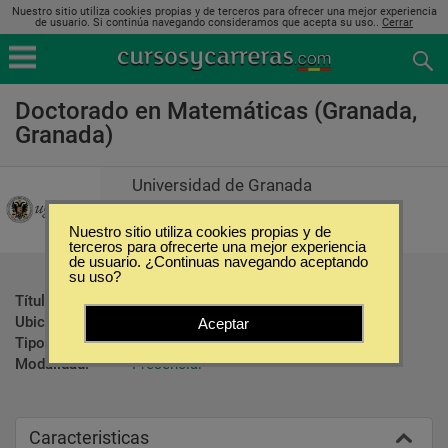
Nuestro sitio utiliza cookies propias y de terceros para ofrecer una mejor experiencia
de usuario. Si continúa navegando consideramos que acepta su uso..
Cerrar
Doctorado en Matemáticas (Granada,
Granada)
Universidad de Granada
Nuestro sitio utiliza cookies propias y de
terceros para ofrecerte una mejor experiencia
de usuario. ¿Continuas navegando aceptando
su uso?
Título ofrecido:
Título de Doctor/a
Ubicación:
Granada - Granada
Aceptar
Tipo:
Doctorados
Modalidad:
Presencial
Caracteristicas