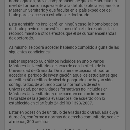
quedará cumplido con el depósito del original en la secretaría 
homologación, previa comprobación de que éste acredita un 
de la Escuela de Posgrado.
nivel de formación equivalente a la del título oficial español de 
Máster Universitario y que faculta en el país expedidor del 
título para el acceso a estudios de doctorado.
.Presentación de la Tesis:
Esta admisión no implicará, en ningún caso, la homologación 
del título previo de que esté en posesión el interesado, ni su 
Para la presentación formal de la tesis será necesario:
reconocimiento a otros efectos que el de cursar enseñanzas 
de doctorado.
Informe favorable del director de la tesis, autorizando su 
presentación
Asimismo, se podrá acceder habiendo cumplido alguna de las 
siguientes condiciones:
Conformidad del Consejo de Departamento o Instituto donde 
se ha realizado la tesis, una vez examinada la misma y 
Haber superado 60 créditos incluidos en uno o varios 
documentos que la avalen, para ser presentada a la Comisión 
Másteres Universitarios de acuerdo con la oferta de la 
de Doctorado
Universidad de Granada. De manera excepcional, podrán 
acceder al periodo de investigación aquellos estudiantes que 
Propuesta razonada del Consejo de Departamento/Instituto 
acrediten 60 créditos de nivel de posgrado que hayan sido 
de 7 expertos en la materia que podrán formar parte del 
configurados, de acuerdo con la normativa de esta 
Tribunal.
Universidad, por actividades formativas no incluidas en 
Másteres Universitarios y que cuenten con un informe 
En su caso, documentos que avalen la mención europea en el 
favorable de la agencia evaluadora, de acuerdo con lo 
título de Doctor según lo establecido en el artículo 22 del RD 
establecido en el artículo 24 del RD 1393/2007.
1393/2007, de 29 de octubre.
Estar en posesión de un título de Graduado o Graduada cuya 
Para garantizar la calidad de la tesis doctoral el doctorando 
duración, conforme a normas de derecho comunitario, sea de, 
aportará una publicación de calidad firmada por él que incluya 
al menos, 300 créditos.
parte de los resultados de la tesis o, alternativamente, un 