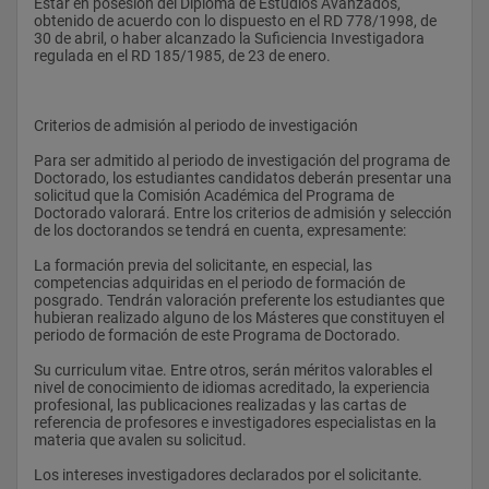
informe pormenorizado de un experto en la materia. Dicho 
Estar en posesión del Diploma de Estudios Avanzados, 
experto deberá ser ajeno a la Universidad de Granada, a la 
obtenido de acuerdo con lo dispuesto en el RD 778/1998, de 
universidad de procedencia del doctorando o de sus directores 
30 de abril, o haber alcanzado la Suficiencia Investigadora 
y además no podrá formar parte del Tribunal de la Tesis. El 
regulada en el RD 185/1985, de 23 de enero.
Consejo Asesor de Doctorado podrá interpretar cuando el 
informe o la publicación es válido o no.
Todo esto se acompañará de dos ejemplares de la tesis, uno 
Criterios de admisión al periodo de investigación
en papel (firmado por el director/es de la tesis y por el 
doctorando) y otro en formato electrónico, que quedarán en 
Para ser admitido al periodo de investigación del programa de 
depósito y en exposición pública durante 15 días naturales. El 
Doctorado, los estudiantes candidatos deberán presentar una 
ejemplar en formato electrónico se remitirá a la biblioteca 
solicitud que la Comisión Académica del Programa de 
universitaria que lo incorporará a la web de la universidad para 
Doctorado valorará. Entre los criterios de admisión y selección 
que pueda ser consultado por los doctores; el otro ejemplar 
de los doctorandos se tendrá en cuenta, expresamente:
quedará depositado en el departamento o instituto 
correspondientes.
La formación previa del solicitante, en especial, las 
competencias adquiridas en el periodo de formación de 
posgrado. Tendrán valoración preferente los estudiantes que 
hubieran realizado alguno de los Másteres que constituyen el 
Sobre la experiencia acreditada de los miembros del tribunal 
periodo de formación de este Programa de Doctorado.
de una tesis doctoral
Su curriculum vitae. Entre otros, serán méritos valorables el 
Para justificar la idoneidad de los miembros propuestos para 
nivel de conocimiento de idiomas acreditado, la experiencia 
formar parte del tribunal de evaluación de una tesis doctoral, 
profesional, las publicaciones realizadas y las cartas de 
junto con la propuesta de los miembros se remitirá al CAD un 
referencia de profesores e investigadores especialistas en la 
informe en el que constará, para cada uno de ellos, una 
materia que avalen su solicitud.
relación de cinco publicaciones en revistas indexadas en el 
campo objeto de la tesis o méritos de impacto equivalente.
Los intereses investigadores declarados por el solicitante.