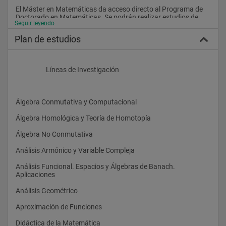
El Máster en Matemáticas da acceso directo al Programa de 
Doctorado en Matemáticas. Se podrán realizar estudios de 
Seguir leyendo
Doctorado en cualquiera de las líneas de investigación en que 
están involucrados los miembros que imparten docencia en 
Plan de estudios
las distintas materias del máster y en los seminarios 
avanzados complementarios ofertados dentro del programa 
de postgrado.
                    Líneas de Investigación
Periodo de formación:
Álgebra Conmutativa y Computacional
El Máster Universitario en Matemáticas constituye el periodo 
de formación de este Programa de Doctorado.
Álgebra Homológica y Teoría de Homotopía
Álgebra No Conmutativa
Se admiten indistintamente estudiantes de primer o segundo 
Análisis Armónico y Variable Compleja
año 
Análisis Funcional. Espacios y Álgebras de Banach. 
Aplicaciones
.Para obtener el título de Doctor o Doctora es necesario haber 
Análisis Geométrico
superado un periodo de formación y un periodo de 
investigación organizado. Al conjunto organizado de todas las 
Aproximación de Funciones
actividades formativas y de investigación conducentes a la 
obtención del título se denomina Programa de Doctorado.
Didáctica de la Matemática