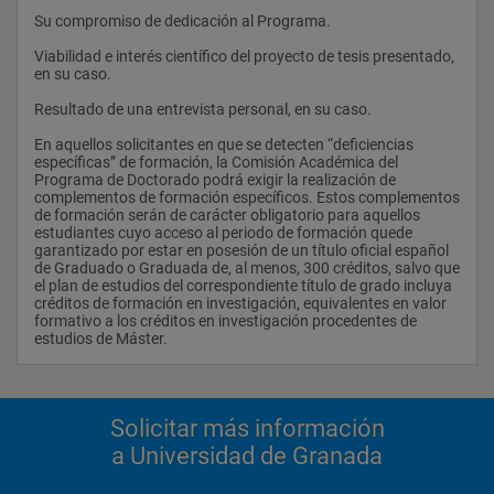
Su compromiso de dedicación al Programa.
Alegaciones
Viabilidad e interés científico del proyecto de tesis presentado, 
en su caso.
Durante el periodo de exposición pública, los doctores podrán 
remitir las observaciones que estimen oportunas sobre el 
Resultado de una entrevista personal, en su caso.
contenido de la tesis a la Escuela de Posgrado. El Consejo 
Asesor de Doctorado, a la vista de la documentación recibida, 
En aquellos solicitantes en que se detecten “deficiencias 
procederá a la autorización o no de la defensa de la Tesis 
específicas” de formación, la Comisión Académica del 
Doctoral.
Programa de Doctorado podrá exigir la realización de 
complementos de formación específicos. Estos complementos 
En los supuestos de no autorización, el Consejo Asesor de 
de formación serán de carácter obligatorio para aquellos 
Doctorado deberá comunicar por escrito al doctorando, al 
estudiantes cuyo acceso al periodo de formación quede 
director de la tesis y al órgano responsable del programa de 
garantizado por estar en posesión de un título oficial español 
posgrado las razones de su decisión.
de Graduado o Graduada de, al menos, 300 créditos, salvo que 
el plan de estudios del correspondiente título de grado incluya 
créditos de formación en investigación, equivalentes en valor 
formativo a los créditos en investigación procedentes de 
. Defensa y Lectura pública:
estudios de Máster.                
La defensa de la tesis tendrá lugar en sesión pública y 
consistirá en la exposición por el doctorando de la labor 
realizada, la metodología, el contenido y las conclusiones, con 
Solicitar más información
especial mención a sus aportaciones originales.
a Universidad de Granada
El acto de defensa de la tesis será convocado por el presidente 
y comunicado por el secretario a la Escuela de Posgrado con 