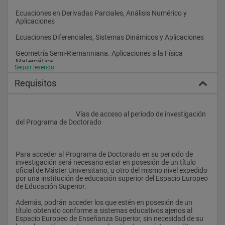
Ecuaciones en Derivadas Parciales, Análisis Numérico y 
Aplicaciones
.Los trámites relacionados con el depósito de la tesis se 
llevarán a cabo en la Secretaría de la Escuela de Posgrado. 
Ecuaciones Diferenciales, Sistemas Dinámicos y Aplicaciones
Como requisito imprescindible el alumno deberá estar 
matriculado en el curso académico en el que va a defender su 
Geometría Semi-Riemanniana. Aplicaciones a la Física 
tesis y haber por lo tanto, actualizado la matrícula del plan de 
Matemática
trabajo. Los datos de la tesis deben coincidir exactamente con 
Seguir leyendo
los proporcionados en el plan de trabajo aprobado.
Historia de las Matemáticas
Requisitos
El Consejo Asesor de Doctorado fijará de antemano las fechas 
Informática Gráfica
en las que se reunirá y en las que revisará las tesis 
depositadas hasta la fecha. Una vez aprobadas el Secretario 
Matemáticas Aplicadas a la Empresa
del Tribunal de la tesis comunicará a la Escuela de Posgrado la 
					Vías de acceso al periodo de investigación 
fecha de defensa con al menos quince días de antelación.
del Programa de Doctorado
Modelos Estadísticos				
A los efectos del cómputo de plazos de las actuaciones 
relativas al depósito y exposición pública, no se tendrán en 
cuenta los periodos no lectivos del calendario académico: 
Para acceder al Programa de Doctorado en su periodo de 
Navidad, Semana Santa y mes de agosto.
investigación será necesario estar en posesión de un título 
oficial de Máster Universitario, u otro del mismo nivel expedido 
Será obligatoria la comunicación a la comunidad universitaria 
por una institución de educación superior del Espacio Europeo 
de la convocatoria de lectura pública de la tesis, a través de 
de Educación Superior.
correo electrónico.
Además, podrán acceder los que estén en posesión de un 
Cuando la naturaleza del trabajo de tesis doctoral no permita 
título obtenido conforme a sistemas educativos ajenos al 
su reproducción, el requisito de la entrega de ejemplares 
Espacio Europeo de Enseñanza Superior, sin necesidad de su 