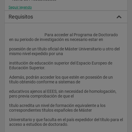
Seguir leyendo
GEOMETRÍA Y TOPOLOGÏA
Requisitos
• Topología Algebraica
• Geometría Algebraica (Teoría Local)
					Para acceder al Programa de Doctorado 
Geometría Diferencial
en su periodo de investigación es necesario estar en
MATEMÁTICA APLICADA
posesión de un título oficial de Máster Universitario u otro del 
mismo nivel expedido por una
• Métodos Numéricos en Álgebra Lineal
institución de educación superior del Espacio Europeo de 
• Métodos Numéricos en Problemas Diferenciales
Educación Superior.
• Modelización Matemática y Teoría de Control
Además, podrán acceder los que estén en posesión de un 
título obtenido conforme a sistemas de
• Sistemas Dinámicos.
educativos ajenos al EEES, sin necesidad de homologación, 
pero previa comprobación de que el
título acredita un nivel de formación equivalente a los 
correspondientes títulos españoles de Máster
Universitario y que faculta en el país expedidor del título para el 
acceso a estudios de doctorado.