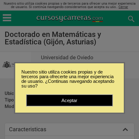
Nuestro sitio utiliza cookies propias y de terceros para ofrecer una mejor experiencia
de usuario. Si continúa navegando consideramos que acepta su uso..
Cerrar
Doctorado en Matemáticas y
Estadística (Gijón, Asturias)
Universidad de Oviedo
Nuestro sitio utiliza cookies propias y de
terceros para ofrecerte una mejor experiencia
de usuario. ¿Continuas navegando aceptando
su uso?
Ubicación:
Gijón - Asturias
Tipo:
Doctorados
Aceptar
Modalidad:
Presencial
Caracteristicas