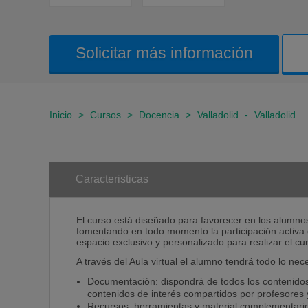
Solicitar más información
Inicio
>
Cursos
>
Docencia
>
Valladolid
-
Valladolid
Caracteristicas
El curso está diseñado para favorecer en los alumnos
fomentando en todo momento la participación activa 
espacio exclusivo y personalizado para realizar el c
A través del Aula virtual el alumno tendrá todo lo nec
Documentación: dispondrá de todos los contenid
contenidos de interés compartidos por profesores
Recursos: herramientas y material complementario 