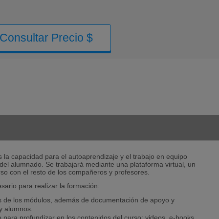
Consultar Precio $
 la capacidad para el autoaprendizaje y el trabajo en equipo
del alumnado. Se trabajará mediante una plataforma virtual, un
urso con el resto de los compañeros y profesores.
esario para realizar la formación:
os de los módulos, además de documentación de apoyo y
 y alumnos.
para profundizar en los contenidos del curso: videos, e-books,