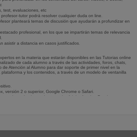
c
, test, evaluaciones, etc
 profesor-tutor podrá resolver cualquier duda on line.
ofesor planteará temas de discusión que ayudarán a profundizar en
estacado profesional, en los que se impartirán temas de relevancia
l.
 asistir a distancia en casos justificados.
pertos en la materia que estarán disponibles en las Tutorias online
alizado de cada alumno a través de las actividades, foros, chats,
de Atención al Alumno para dar soporte de primer nivel en la
 plataforma y los contenidos, a través de un modelo de ventanilla
itivo.
ox, versión 2 o superior, Google Chrome o Safari.
Javascript activado en el navegador Adobe Acrobat Reader