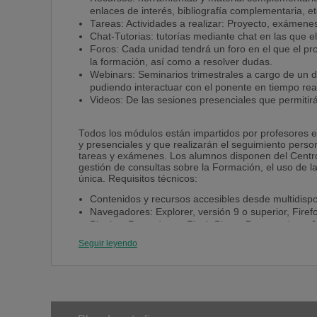
enlaces de interés, bibliografía complementaria, et
Tareas: Actividades a realizar: Proyecto, exámenes
Chat-Tutorias: tutorías mediante chat en las que el
Foros: Cada unidad tendrá un foro en el que el pr
la formación, así como a resolver dudas.
Webinars: Seminarios trimestrales a cargo de un d
pudiendo interactuar con el ponente en tiempo rea
Videos: De las sesiones presenciales que permitirán
Todos los módulos están impartidos por profesores ex
y presenciales y que realizarán el seguimiento person
tareas y exámenes. Los alumnos disponen del Centro 
gestión de consultas sobre la Formación, el uso de la
única. Requisitos técnicos:
Contenidos y recursos accesibles desde multidispos
Navegadores: Explorer, versión 9 o superior, Firef
Plugins: Reproductor Flash Player 7 o superior o 
Seguir leyendo