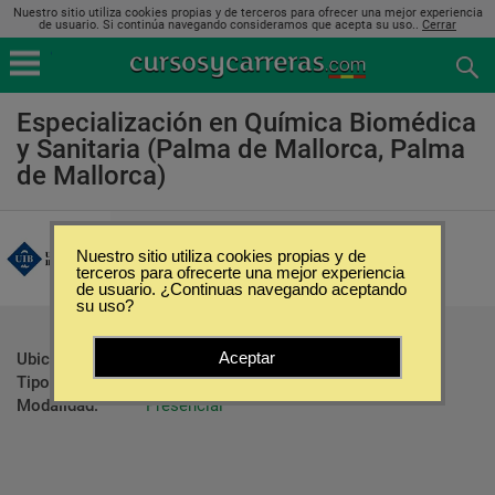
Nuestro sitio utiliza cookies propias y de terceros para ofrecer una mejor experiencia
de usuario. Si continúa navegando consideramos que acepta su uso..
Cerrar
Especialización en Química Biomédica
y Sanitaria (Palma de Mallorca, Palma
de Mallorca)
Universitat de les Illes Balears
Nuestro sitio utiliza cookies propias y de
terceros para ofrecerte una mejor experiencia
de usuario. ¿Continuas navegando aceptando
su uso?
Aceptar
Ubicación:
Palma de Mallorca - Palma de Mallorca
Tipo:
Postgrados
Modalidad:
Presencial