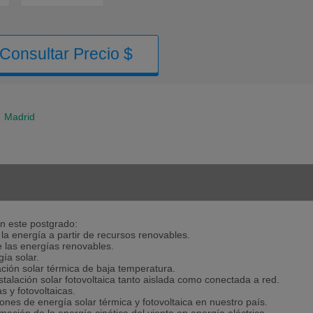
Consultar Precio $
-
Madrid
on este postgrado:
la energía a partir de recursos renovables.
de las energías renovables.
ía solar.
ación solar térmica de baja temperatura.
talación solar fotovoltaica tanto aislada como conectada a red.
 y fotovoltaicas.
iones de energía solar térmica y fotovoltaica en nuestro país.