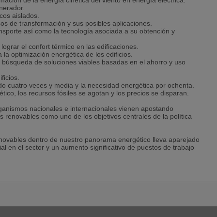
ación de la energía cinética del viento en energía eléctrica.
nerador.
cos aislados.
os de transformación y sus posibles aplicaciones.
ansporte así como la tecnología asociada a su obtención y
ograr el confort térmico en las edificaciones.
la optimización energética de los edificios.
a búsqueda de soluciones viables basadas en el ahorro y uso
ficios.
do cuatro veces y media y la necesidad energética por ochenta.
co, los recursos fósiles se agotan y los precios se disparan.
organismos nacionales e internacionales vienen apostando
s renovables como uno de los objetivos centrales de la política
renovables dentro de nuestro panorama energético lleva aparejado
al en el sector y un aumento significativo de puestos de trabajo
nales especializados, se impone una adecuada formación de
la preparación de profesionales del sector.
ctamente relacionadas con las energías alternativas y podrás
ra la adecuada práctica laboral (automatismos eléctricos,