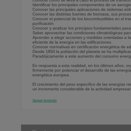
Conocer cómo se lleva a cabo el proceso de transform
Identificar los principales componentes de un aeroge
Conocer las principales aplicaciones de sistemas eóli
Conocer las distintas fuentes de biomasa, sus proces
Conocer el potencial de los biocombustibles en el tr
purificación.
Conocer y analizar los principios fundamentales para l
Saber aprovechar las condiciones climatológicas para 
Aprender a elegir acciones y medidas orientadas a l
eficiente de la energía en las edificaciones.
Conocer normativas en certificación energética de edi
Desde 1850 la población del planeta se ha multiplica
Paradójicamente a este aumento del consumo energéti
En respuesta a esta realidad, en los últimos años, 
firmemente por potenciar el desarrollo de las energía
energética europea.
El crecimiento del peso específico de las energías 
un incremento considerable de la actividad empresari
Como respuesta a la creciente demanda de profesio
postgrado en energías renovables para complementar 
Seguir leyendo
A lo largo de este postgrado dominarás materias dire
completarlas con otras igualmente imprescindibles pa
autómatas programables e hidráulica).