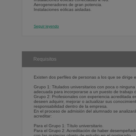
Aerogeneradores de gran potencia.
Instalaciones eólicas aisladas.
4. Biomasa y Biocombustible
Seguir leyendo
Introducción a la biomasa.
Tipos de biomasa y procesos de transformación.
Leñas, astillas, briquetas y pellets.
Cultivos energéticos y carbón vegetal.
Biocombustibles líquidos.
Combustión y gasificación.
Requisitos
Digestión anaerobia.
Existen dos perfiles de personas a los que se dirige
5. Arquitectura Bioclimática
Grupo 1: Titulados universitarios con poca o ninguna
Conceptos básicos sobre arquitectura bioclimática.
adecuada para incorporarse a un puesto de trabajo d
Clima y arquitectura.
Grupo 2: Profesionales con experiencia acreditada en
Arquitectura e individuo: el confort global.
deseen adquirir, mejorar o actualizar sus conocimie
Diseño bioclimático.
responsabilidad dentro de la empresa.
Normativa y edificación.
En el proceso de admisión del alumnado se analizará c
Urbanismo ecológico.
acreditar:
Para el Grupo 1: Título universitario.
Para el Grupo 2: Acreditación de haber desempeñado
con las materias objeto de estudio en el postgrado.