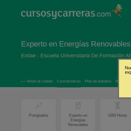
Experto en Energías Renovables
Exitae - Escuela Universitaria De Formación Ab
Nue
ex
‹— Volver al Listado
Caracteristicas
Plan de estudios
Requisito
Postgrados
Experto en
1050 Horas
Energías
Renovables