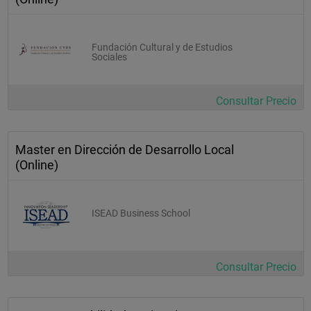
        1.4.1.  Visión global
        1.4.2.  Atributos estratégicos
Fundación Cultural y de Estudios
Sociales
            1.4.2.1. Internos
            1.4.2.2. Externos
Consultar Precio
        1.4.3.  Contextos de relación comunicativa
        1.4.4.  Mirar hacia dentro
Master en Dirección de Desarrollo Local
            1.4.4.1. Complejidad
(Online)
            1.4.4.2. Estabilidad
            1.4.4.3. Funcionamiento
ISEAD Business School
        1.4.5.  Estrategia institucional, corporativa y de negocio
        1.4.6.  La percepción del cambio por parte de la 
organización
Consultar Precio
        1.4.7.  Estrategias de comunicación
2.     Objetivos de la dirección intencional