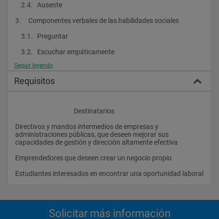
    2.4.   Ausente
Comprender el alcance y funcionalidad de la visión, la misión y 
3.     Componentes verbales de las habilidades sociales
la operativa empresariales.
    3.1.   Preguntar
    3.2.   Escuchar empáticamente
Habilitarse en el diseño de estrategias eficaces.
Seguir leyendo
    3.3.   Informar
Requisitos
4.     Componentes paralingüísticos: la voz y el habla
Aprender a solucionar conflictos.
    4.1.   Articulación
					Destinatarios
    4.2.   Tono y entonación
Comprender en profundidad el alcance de un programa de 
atención al cliente y habilitarse en su creación e 
Directivos y mandos intermedios de empresas y 
    4.3.   Timbre
implementación.
administraciones públicas, que deseen mejorar sus 
capacidades de gestión y dirección altamente efectiva
    4.4.   Volumen
Emprendedores que deseen crear un negocio propio
    4.5.   Acento
Analizar las oportunidades y las dificultades que conlleva la 
dirección de un grupo de trabajo.
Estudiantes interesados en encontrar una oportunid
    4.6.   Ritmo
5.     La comunicación telefónica
Aprender a crear equipos de alto rendimiento.
    5.1.   Ventajas y desventajas del teléfono
Solicitar más información