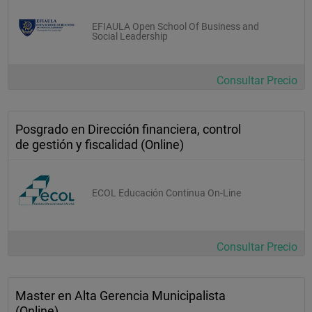
        2.6.2.  Funciones comunicativas secundarias
EFIAULA Open School Of Business and
    3.     Enseñanzas comunicacionales
Social Leadership
4.     Referencias
Consultar Precio
Unidad 3. Dirección intencional por objetivos
Posgrado en Dirección financiera, control
de gestión y fiscalidad (Online)
1.     Condiciones previas para una dirección intencional
    1.1.   Visión
ECOL Educación Continua On-Line
        1.1.1.  Identificar una necesidad en el mercado
        1.1.2.  Identificar una imperfección en el proceso 
competitivo
Consultar Precio
    1.2.   Misión
    1.3.   Operativa
Master en Alta Gerencia Municipalista
    1.4.   La estrategia de la organización
(Online)