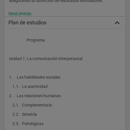
asegurando la obtención de resultados innovadores. 
Seguir leyendo
Titulación / Certificación
Plan de estudios
Una vez finalizado este curso el alumno recibirá un certificado 
expedido por CLAY, Escuela Superior de Formación Online, 
miembro de las siguientes instituciones que garantizan y 
                    Programa:
certifican la calidad de nuestros estudios:
Unidad 1. La comunicación interpersonal
APEL (Asociación de Proveedores de eLearning), AEFOL 
(Asociación Española de Formación On Line),  AEDETP 
(Asociación Española de Enseñanza Técnico Profesional) y 
AEDIPE (Asociación Española de Dirección y Desarrollo de 
1.     Las habilidades sociales
Personas)
    1.1.   La asertividad
2.     Las relaciones humanas
Objetivos: 
    2.1.   Complementaria
Mejorar la gestión directiva y de mandos intermedios, 
descubriendo la verdadera utilidad práctica de conceptos 
    2.2.   Simetría
como delegación, gestión de reuniones, rendimiento, 
planificación, público objetivo, expectativas y habilidades…
    2.3.   Patológicas