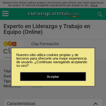
Nuestro sitio utiliza cookies propias y de terceros para ofrecer una mejor experiencia
de usuario. Si continúa navegando consideramos que acepta su uso..
Cerrar
Experto en Liderazgo y Trabajo en
Equipo (Online)
Clay Formación
Nuestro sitio utiliza cookies propias y de
terceros para ofrecerte una mejor experiencia
de usuario. ¿Continuas navegando aceptando
su uso?
Título ofrecido:
Certificado
Duración:
345 Horas
Aceptar
Tipo:
Postgrados
Modalidad:
Online
Caracteristicas