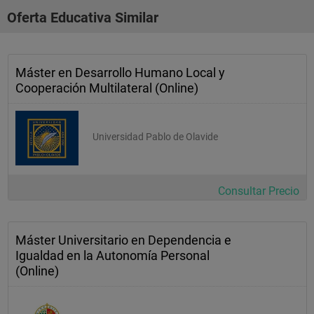
    6.10. Postura
Oferta Educativa Similar
7.     Enseñanzas comunicacionales
8.     Referencias al capítulo
Máster en Desarrollo Humano Local y
Cooperación Multilateral (Online)
Unidad 2. La Comunicación Pública: Presentaciones Eficaces
Universidad Pablo de Olavide
1.     Fundamentos de la comunicación pública
    1.1.   La opinión pública
Consultar Precio
    1.2.   El líder de opinión
    1.3.   La disonancia cognitiva
Máster Universitario en Dependencia e
Igualdad en la Autonomía Personal
    1.4.   Inducción a la acción
(Online)
    1.5.   Características del público
    1.6.   Características del emisor