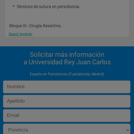
    *  Técnicas de sutura en periodoncia.
Bloque III. Cirugía Resectiva.
Seguir leyendo
    *  Estudio de los diferentes tratamientos quirúrgicos 
resectivos periodontales como complemento en la reducción 
Solicitar más información
de la profundidad de sondaje.
a Universidad Rey Juan Carlos
Bloque IV. Cirugía Regenerativa.
Experto en Periodoncia (Fuenlabrada, Madrid)
    *  Técnicas regenerativas periodontales.
    *  Utilización de los diversos biomateriales en el tratamiento 
quirúrgico periodontal.
Bloque V. Tratamiento de las Furcas.