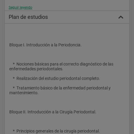
Seguir leyendo
Plan de estudios
Metodologia
La formación contará con sesiones teóricas, seminarios, 
prácticas preclínicas, revisiones bibliográficas, preparación de 
Bloque I. Introducción a la Periodoncia.
comunicación o póster para  el congreso de la Sociedad 
Española de Periodoncia y tratamientos en pacientes de la 
Clínica Universitaria.
    *  Nociones básicas para el correcto diagnóstico de las 
enfermedades periodontales.
    *  Realización del estudio periodontal completo.
    *  Tratamiento básico de la enfermedad periodontal y 
mantenimiento.
Bloque II. Introducción a la Cirugía Periodontal.
    *  Principios generales de la cirugía periodontal.