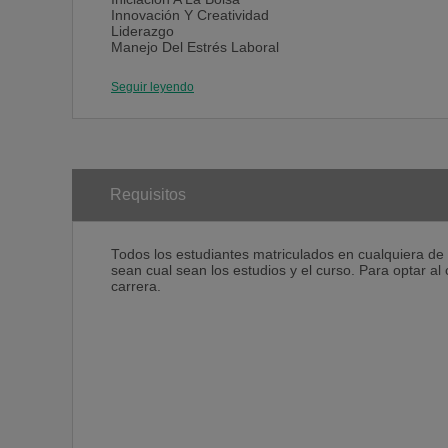
Innovación Y Creatividad
Liderazgo
Manejo Del Estrés Laboral
Negociación
Networking
Seguir leyendo
Nuevas Tecnologías Aplicadas A Los Negocios
Prevencion De Riesgos Laborales
Protocolo Basico De Empresa
Solución Creativa De Problemas
Taller De Creacion De Series De Tv
Taller De Dramatización: Teatro Como Estrategia Co
Taller De Habilidades Para La Asistencia En Acciden
Requisitos
Tutoría Individualizada
Videopresentate: Una Forma Innovadora De Darte A
Todos los estudiantes matriculados en cualquiera de l
sean cual sean los estudios y el curso. Para optar al 
carrera.