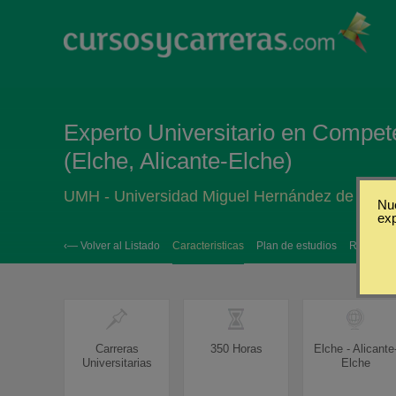
Experto Universitario en Compete
(Elche, Alicante-Elche)
UMH - Universidad Miguel Hernández de Elch
Nue
ex
‹— Volver al Listado
Caracteristicas
Plan de estudios
Requisito
Carreras
350 Horas
Elche - Alicante
Universitarias
Elche