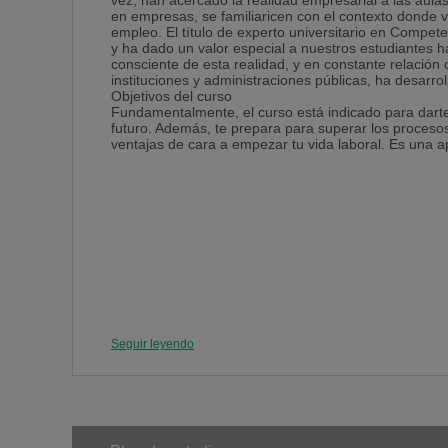
vez, han acercado la realidad empresarial a las aula
en empresas, se familiaricen con el contexto donde v
empleo. El título de experto universitario en Compet
y ha dado un valor especial a nuestros estudiantes h
consciente de esta realidad, y en constante relación c
instituciones y administraciones públicas, ha desarro
Objetivos del curso
Fundamentalmente, el curso está indicado para darte
futuro. Además, te prepara para superar los proceso
ventajas de cara a empezar tu vida laboral. Es una ap
Seguir leyendo