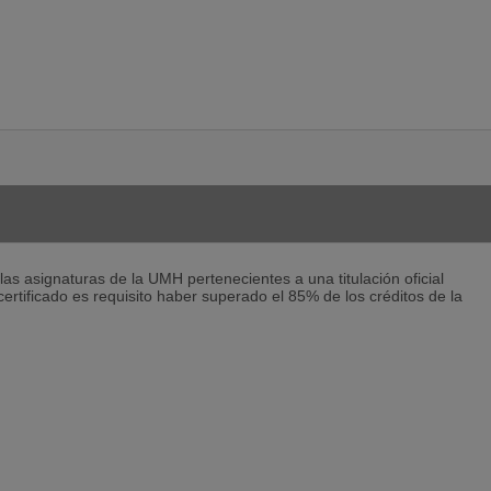
municativa
tes Laborales
 Conocer A Las Empresas
as asignaturas de la UMH pertenecientes a una titulación oficial
certificado es requisito haber superado el 85% de los créditos de la