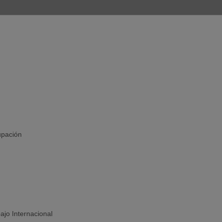
upación
jo Internacional