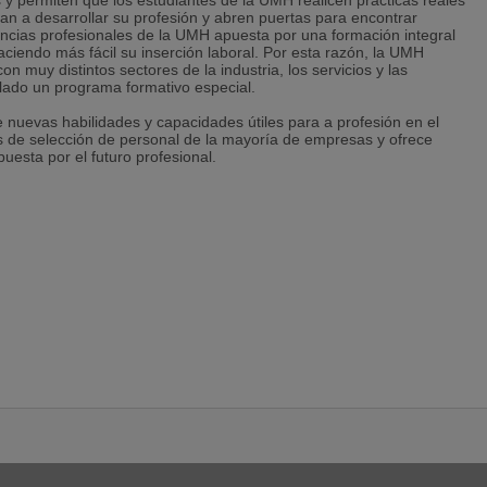
s y permiten que los estudiantes de la UMH realicen prácticas reales
an a desarrollar su profesión y abren puertas para encontrar
encias profesionales de la UMH apuesta por una formación integral
aciendo más fácil su inserción laboral. Por esta razón, la UMH
on muy distintos sectores de la industria, los servicios y las
llado un programa formativo especial.
 nuevas habilidades y capacidades útiles para a profesión en el
s de selección de personal de la mayoría de empresas y ofrece
uesta por el futuro profesional.