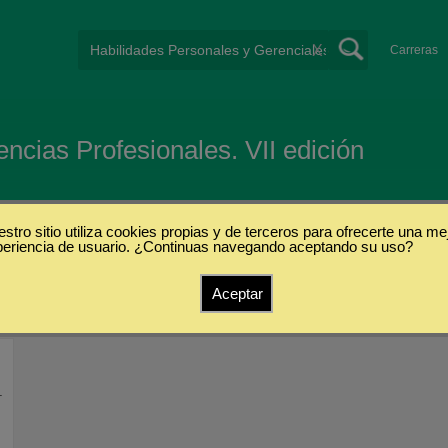
X
Carreras
ncias Profesionales. VII edición
e
stro sitio utiliza cookies propias y de terceros para ofrecerte una me
periencia de usuario. ¿Continuas navegando aceptando su uso?
s
Aceptar
-