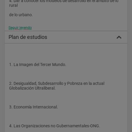
4. Dar a conocer los modelos de desarrollo en el ámbito de lo 
rural
de lo urbano.
Seguir leyendo
5. Presentar y analizar el papel de la mujer y el desarrollo 
Plan de estudios
sostenib
le en los programas de cooperación al desarrollo.
1. La Imagen del Tercer Mundo.
6. Analizar críticamente y argumentadamente las políticas 
vigentes en
diferentes países y su incidencia en el desarrollo de los 
2. Desigualdad, Subdesarrollo y Pobreza en la actual 
mismos.
Globalización Ultraliberal.
7. Mostrar el recorrido histórico y la evolución de las ONGD a 
3. Economía Internacional.
nivel mundial.
4. Las Organizaciones no Gubernamentales-ONG.
8. Presentar los diferentes métodos para la gestión de las 