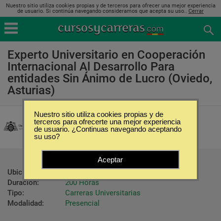
Nuestro sitio utiliza cookies propias y de terceros para ofrecer una mejor experiencia
de usuario. Si continúa navegando consideramos que acepta su uso..
Cerrar
Experto Universitario en Cooperación
Internacional Al Desarrollo Para
entidades Sin Ánimo de Lucro (Oviedo,
Asturias)
Nuestro sitio utiliza cookies propias y de
Universidad de Oviedo
terceros para ofrecerte una mejor experiencia
de usuario. ¿Continuas navegando aceptando
su uso?
Aceptar
Ubicación:
Oviedo - Asturias
Duración:
200 Horas
Tipo:
Carreras Universitarias
Modalidad:
Presencial