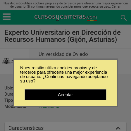
Nuestro sitio utiliza cookies propias y de terceros para ofrecer una mejor experiencia
de usuario. Si continúa navegando consideramos que acepta su uso..
Cerrar
Experto Universitario en Dirección de
Recursos Humanos (Gijón, Asturias)
Universidad de Oviedo
Nuestro sitio utiliza cookies propias y de
terceros para ofrecerte una mejor experiencia
de usuario. ¿Continuas navegando aceptando
su uso?
Ubicación:
Gijón - Asturias
Duración:
625 Horas
Aceptar
Tipo:
Carreras Universitarias
Modalidad:
Presencial
Caracteristicas