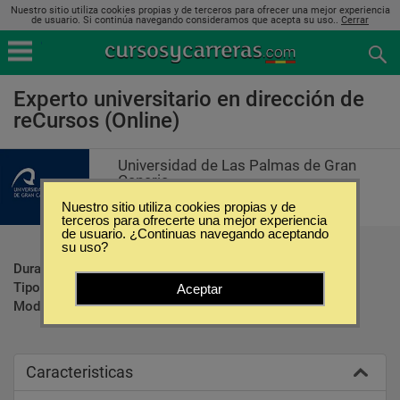
Nuestro sitio utiliza cookies propias y de terceros para ofrecer una mejor experiencia
de usuario. Si continúa navegando consideramos que acepta su uso..
Cerrar
Experto universitario en dirección de
reCursos (Online)
Universidad de Las Palmas de Gran
Canaria
Nuestro sitio utiliza cookies propias y de
terceros para ofrecerte una mejor experiencia
de usuario. ¿Continuas navegando aceptando
su uso?
Duración:
9 Meses
Tipo:
Postgrados
Aceptar
Modalidad:
Online
Caracteristicas