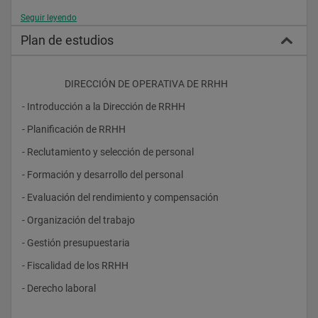
Seguir leyendo
Este Experto es uno de los dos que conforman la MAESTRÍA 
EN DIRECCIÓN DE RECURSOS HUMANOS Y ADMINISTRACIÓN 
Plan de estudios
DEL PERSONAL.
                    DIRECCIÓN DE OPERATIVA DE RRHH
- Introducción a la Dirección de RRHH
# Proyección:
- Planificación de RRHH
Dotar a los participantes del dominio técnico y de la visión 
estratégica que requiere la dirección de RRHH para que aporte 
- Reclutamiento y selección de personal
valor a las organizaciones.
- Formación y desarrollo del personal
Los participantes adquirirán conocimientos para hacer de la 
dirección de RRHH un área relevante para las empresas, de 
- Evaluación del rendimiento y compensación
forma que puedan ser considerados profesionales de alto 
rendimiento en el área de los RRHH.
- Organización del trabajo
- Gestión presupuestaria
Los conocimientos y habilidades adquiridas sirven tanto para 
- Fiscalidad de los RRHH
aplicarlos en posiciones de línea, dentro de las empresas, 
como en servicios de asesoramiento externos.				
- Derecho laboral