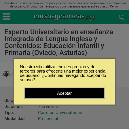
Nuestro sitio utiliza cookies propias y de terceros para ofrecer una mejor experiencia
de usuario. Si continúa navegando consideramos que acepta su uso..
Cerrar
Experto Universitario en enseñanza
Integrada de Lengua Inglesa y
Contenidos: Educación Infantil y
Primaria (Oviedo, Asturias)
Nuestro sitio utiliza cookies propias y de
Universidad de Oviedo
terceros para ofrecerte una mejor experiencia
de usuario. ¿Continuas navegando aceptando
su uso?
Aceptar
Ubicación:
Oviedo - Asturias
Duración:
750 Horas
Tipo:
Carreras Universitarias
Modalidad:
Presencial