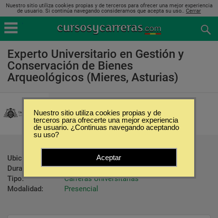
Nuestro sitio utiliza cookies propias y de terceros para ofrecer una mejor experiencia
de usuario. Si continúa navegando consideramos que acepta su uso..
Cerrar
Experto Universitario en Gestión y
Conservación de Bienes
Arqueológicos (Mieres, Asturias)
Universidad de Oviedo
Nuestro sitio utiliza cookies propias y de
terceros para ofrecerte una mejor experiencia
de usuario. ¿Continuas navegando aceptando
su uso?
Aceptar
Ubicación:
Mieres - Asturias
Duración:
700 Horas
Tipo:
Carreras Universitarias
Modalidad:
Presencial