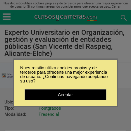
Nuestro sitio utiliza cookies propias y de terceros para ofrecer una mejor experiencia
de usuario. Si continúa navegando consideramos que acepta su uso..
Cerrar
Experto Universitario en Organización,
gestión y evaluación de entidades
públicas (San Vicente del Raspeig,
Alicante-Elche)
Nuestro sitio utiliza cookies propias y de
Universidad de Alicante
terceros para ofrecerte una mejor experiencia
de usuario. ¿Continuas navegando aceptando
su uso?
Aceptar
Ubicación:
San Vicente del Raspeig - Alicante-Elche
Tipo:
Postgrados
Modalidad:
Presencial