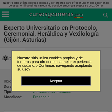
Nuestro sitio utiliza cookies propias y de terceros para ofrecer una mejor experiencia
de usuario. Si continúa navegando consideramos que acepta su uso..
Cerrar
Experto Universitario en Protocolo,
Ceremonial, Heráldica y Vexilología
(Gijón, Asturias)
Universidad de Oviedo
Nuestro sitio utiliza cookies propias y de
terceros para ofrecerte una mejor experiencia
de usuario. ¿Continuas navegando aceptando
su uso?
Aceptar
Ubicación:
Gijón - Asturias
Duración:
400 Horas
Tipo:
Carreras Universitarias
Modalidad:
Presencial