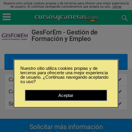
Nuestro sitio utiliza cookies propias y de terceros para ofrecer una mejor experiencia
de usuario. Si continúa navegando consideramos que acepta su uso..
Cerrar
GesForEm - Gestión de
Formación y Empleo
Listado de Ofertas Educativas
Nuestro sitio utiliza cookies propias y de
terceros para ofrecerte una mejor experiencia
de usuario. ¿Continuas navegando aceptando
Caracteristicas
su uso?
Categorias de estudios
Aceptar
Sedes
Solicitar más información