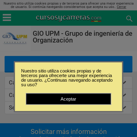
Nuestro sitio utiliza cookies propias y de terceros para ofrecer una mejor experiencia
de usuario. Si continúa navegando consideramos que acepta su uso..
Cerrar
GIO UPM - Grupo de ingeniería de
Organización
Listado de Ofertas Educativas
Nuestro sitio utiliza cookies propias y de
terceros para ofrecerte una mejor experiencia
de usuario. ¿Continuas navegando aceptando
Caracteristicas
su uso?
Categorias de estudios
Aceptar
Sedes
Solicitar más información