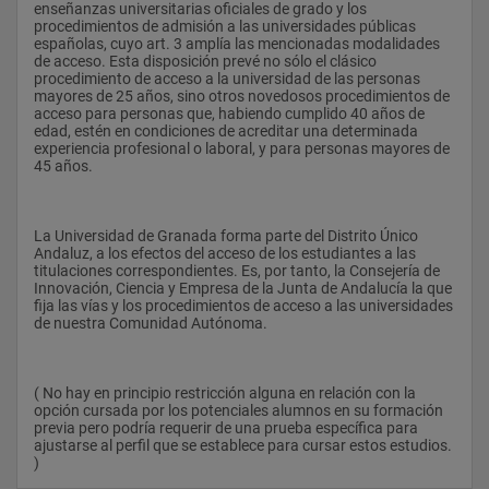
funcionales con los objetivos generales de la empresa, de 
enseñanzas universitarias oficiales de grado y los 
Organización de Empresas
éstos con el contexto global de la economía y estar en 
procedimientos de admisión a las universidades públicas 
condiciones de contribuir con su actividad al buen 
españolas, cuyo art. 3 amplía las mencionadas modalidades 
Economía Mundial
funcionamiento y a la mejora de resultados. En concreto, debe 
de acceso. Esta disposición prevé no sólo el clásico 
saber identificar y anticipar oportunidades, asignar recursos, 
procedimiento de acceso a la universidad de las personas 
organizar la información, seleccionar y motivar a las personas, 
mayores de 25 años, sino otros novedosos procedimientos de 
tomar decisiones, alcanzar objetivos propuestos y evaluar 
acceso para personas que, habiendo cumplido 40 años de 
Tercer Curso:
resultados.
edad, estén en condiciones de acreditar una determinada 
experiencia profesional o laboral, y para personas mayores de 
Contabilidad de gestión
Los objetivos específicos que debe conocer podrían 
45 años.
concretarse en tres puntos:
Derecho Fiscal
a. Conocimientos sobre la naturaleza de la empresa y su 
Econometría
relación con el entorno económico inmediato y mediato, 
La Universidad de Granada forma parte del Distrito Único 
nacional e internacional.
Andaluz, a los efectos del acceso de los estudiantes a las 
Dirección de Operaciones I
titulaciones correspondientes. Es, por tanto, la Consejería de 
b. Métodos y técnicas de dirección y organización de 
Innovación, Ciencia y Empresa de la Junta de Andalucía la que 
Dirección Estratégica de la Empresa I
empresas.
fija las vías y los procedimientos de acceso a las universidades 
de nuestra Comunidad Autónoma.
Análisis de Estados Financieros
c. Conocimientos instrumentales.
Economía Española
( No hay en principio restricción alguna en relación con la 
Dirección de Recursos Humanos I
Competencias
opción cursada por los potenciales alumnos en su formación 
previa pero podría requerir de una prueba específica para 
Dirección Estratégica de la Empresa II
Para alcanzar los objetivos se requiere adquirir una serie de 
ajustarse al perfil que se establece para cursar estos estudios. 
competencias. Dichas competencias aseguran una formación 
)                
Métodos Cuantitativos
general y se pueden clasificar en dos grandes bloques: