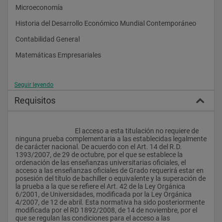
Las empresas suelen presentar diferentes áreas funcionales lo 
Microeconomía
que requiere conocimientos sobre la organización, fijación de 
estrategias, proceso productivo, gestión comercial, gestión de 
Historia del Desarrollo Económico Mundial Contemporáneo
personal, gestión económico-financiera y de aspectos legales 
y fiscales.
Contabilidad General
La formación universitaria en Administración y Dirección de 
Matemáticas Empresariales
Empresas garantiza la existencia de profesionales capaces de 
administrar y gestionar de manera eficiente las unidades 
productivas y para asegurar la continuidad del aumento en el 
nivel de vida y en el progreso de la sociedad.
Seguir leyendo
Segundo Curso:
Requisitos
Macroeconomía
Objetivos
Técnicas Cuantitativas I
El objetivo central del título de grado en Administración y 
					El acceso a esta titulación no requiere de 
Dirección y Administración de Empresas
Dirección de Empresas es formar profesionales capaces de 
ninguna prueba complementaria a las establecidas legalmente 
desempeñar labores de gestión, asesoramiento y evaluación 
de carácter nacional. De acuerdo con el Art. 14 del R.D. 
Contabilidad Financiera I
en las empresas. Esas labores se pueden desarrollar en el 
1393/2007, de 29 de octubre, por el que se establece la 
ámbito global de la organización o en cualquiera de sus áreas 
ordenación de las enseñanzas universitarias oficiales, el 
Dirección comercial
funcionales: producción, recursos humanos, financiación, 
acceso a las enseñanzas oficiales de Grado requerirá estar en 
comercialización, inversión, administración o contabilidad; y 
posesión del título de bachiller o equivalente y la superación de 
Análisis de las Operaciones Financieras
aspectos clave en el mundo actual que pueden suponer la 
la prueba a la que se refiere el Art. 42 de la Ley Orgánica 
obtención de ventajas competitivas para las empresas como 
6/2001, de Universidades, modificada por la Ley Orgánica 
Contabilidad Financiera II
puede ser la gestión de la innovación, la gestión de la calidad o 
4/2007, de 12 de abril. Esta normativa ha sido posteriormente 
la gestión medioambiental. El graduado debe conocer la 
modificada por el RD 1892/2008, de 14 de noviembre, por el 
Técnicas Cuantitativas II
articulación del normal desenvolvimiento de todas estas áreas 
que se regulan las condiciones para el acceso a las 