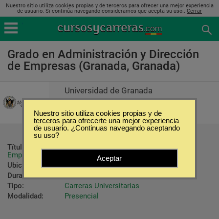
Nuestro sitio utiliza cookies propias y de terceros para ofrecer una mejor experiencia
de usuario. Si continúa navegando consideramos que acepta su uso..
Cerrar
Grado en Administración y Dirección
de Empresas (Granada, Granada)
Universidad de Granada
Nuestro sitio utiliza cookies propias y de
terceros para ofrecerte una mejor experiencia
de usuario. ¿Continuas navegando aceptando
su uso?
Título ofrecido:
Grado en Administración y Dirección de 
Empresas
Aceptar
Ubicación:
Granada - Granada
Duración:
4 Años
Tipo:
Carreras Universitarias
Modalidad:
Presencial