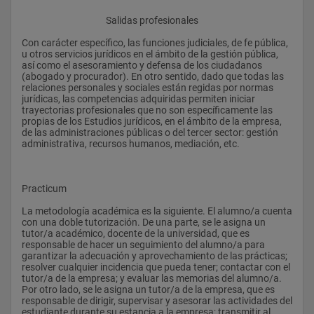
					Salidas profesionales
Con carácter específico, las funciones judiciales, de fe pública, 
u otros servicios jurídicos en el ámbito de la gestión pública, 
así como el asesoramiento y defensa de los ciudadanos 
(abogado y procurador). En otro sentido, dado que todas las 
relaciones personales y sociales están regidas por normas 
jurídicas, las competencias adquiridas permiten iniciar 
trayectorias profesionales que no son específicamente las 
propias de los Estudios jurídicos, en el ámbito de la empresa, 
de las administraciones públicas o del tercer sector: gestión 
administrativa, recursos humanos, mediación, etc.
Practicum
La metodología académica es la siguiente. El alumno/a cuenta 
con una doble tutorización. De una parte, se le asigna un 
tutor/a académico, docente de la universidad, que es 
responsable de hacer un seguimiento del alumno/a para  
garantizar la adecuación y aprovechamiento de las prácticas; 
resolver cualquier incidencia que pueda tener; contactar con el 
tutor/a de la empresa; y evaluar las memorias del alumno/a. 
Por otro lado, se le asigna un tutor/a de la empresa, que es 
responsable de dirigir, supervisar y asesorar las actividades del 
estudiante durante su estancia a la empresa; transmitir al 